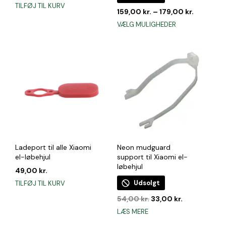
oprindelige
aktuelle
TILFØJ TIL KURV
pris
pris
159,00
kr.
–
179,00
kr.
var:
er:
Dette
VÆLG MULIGHEDER
199,00 kr..
99,00 kr..
vare
har
flere
varianter.
Mulighederne
kan
vælges
på
varesiden
Ladeport til alle Xiaomi
Neon mudguard
el-løbehjul
support til Xiaomi el-
løbehjul
49,00
kr.
Udsolgt
TILFØJ TIL KURV
Den
Den
54,00
kr.
33,00
kr.
oprindelige
aktuelle
LÆS MERE
pris
pris