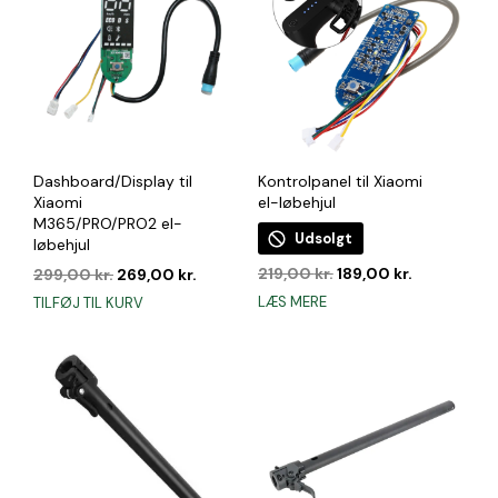
Dashboard/Display til
Kontrolpanel til Xiaomi
Xiaomi
el-løbehjul
M365/PRO/PRO2 el-
Udsolgt
løbehjul
Den
Den
Den
Den
219,00
kr.
189,00
kr.
299,00
kr.
269,00
kr.
oprindelige
aktuelle
oprindelige
aktuelle
LÆS MERE
TILFØJ TIL KURV
pris
pris
pris
pris
var:
er:
var:
er:
219,00 kr..
189,00 kr..
299,00 kr..
269,00 kr..