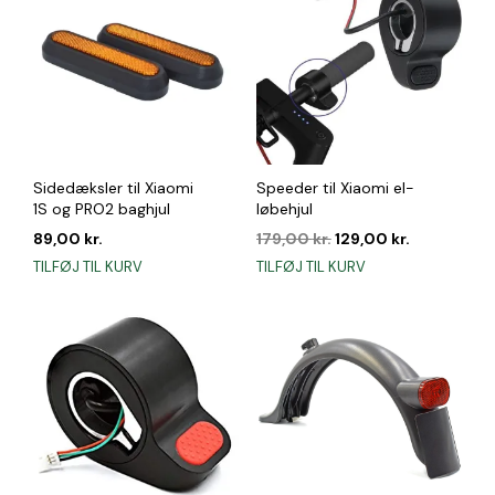
varianter.
Mulighederne
kan
vælges
på
varesiden
Sidedæksler til Xiaomi
Speeder til Xiaomi el-
1S og PRO2 baghjul
løbehjul
Den
Den
89,00
kr.
179,00
kr.
129,00
kr.
oprindelige
aktuelle
TILFØJ TIL KURV
TILFØJ TIL KURV
pris
pris
var:
er:
179,00 kr..
129,00 kr..