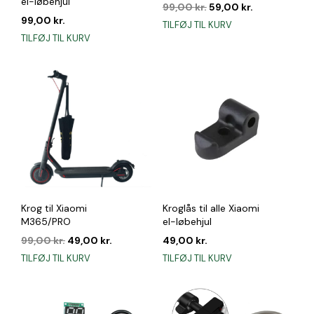
el-løbehjul
Den
Den
99,00
kr.
59,00
kr.
oprindelige
aktuelle
99,00
kr.
TILFØJ TIL KURV
pris
pris
TILFØJ TIL KURV
var:
er:
99,00 kr..
59,00 kr..
Krog til Xiaomi
Kroglås til alle Xiaomi
M365/PRO
el-løbehjul
Den
Den
99,00
kr.
49,00
kr.
49,00
kr.
oprindelige
aktuelle
TILFØJ TIL KURV
TILFØJ TIL KURV
pris
pris
var:
er:
99,00 kr..
49,00 kr..