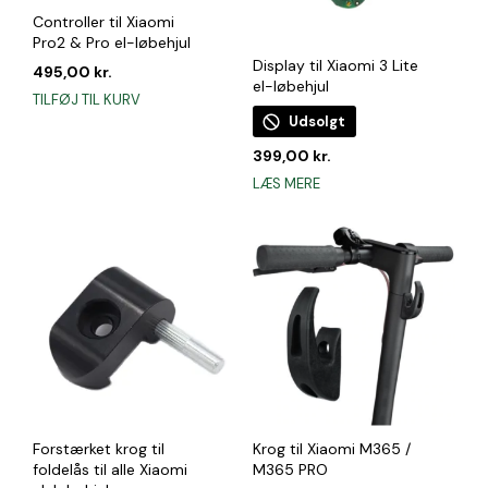
varesiden
Controller til Xiaomi
Pro2 & Pro el-løbehjul
Display til Xiaomi 3 Lite
495,00
kr.
el-løbehjul
TILFØJ TIL KURV
Udsolgt
399,00
kr.
LÆS MERE
Forstærket krog til
Krog til Xiaomi M365 /
foldelås til alle Xiaomi
M365 PRO