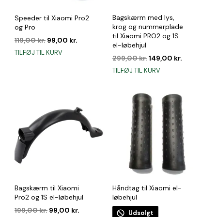
Bagskærm med lys,
Speeder til Xiaomi Pro2
krog og nummerplade
og Pro
til Xiaomi PRO2 og 1S
Den
Den
119,00
kr.
99,00
kr.
el-løbehjul
oprindelige
aktuelle
TILFØJ TIL KURV
Den
Den
pris
pris
299,00
kr.
149,00
kr.
oprindelige
aktuelle
var:
er:
TILFØJ TIL KURV
pris
pris
119,00 kr..
99,00 kr..
var:
er:
299,00 kr..
149,00 kr..
Bagskærm til Xiaomi
Håndtag til Xiaomi el-
Pro2 og 1S el-løbehjul
løbehjul
Den
Den
199,00
kr.
99,00
kr.
Udsolgt