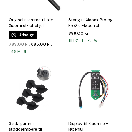
Original stamme til alle
Stang til Xiaomi Pro og
Xiaomi el-løbehjul
Pro2 el-løbehjul
399,00
kr.
Udsolgt
TILFØJ TIL KURV
Den
Den
799,00
kr.
695,00
kr.
oprindelige
aktuelle
LÆS MERE
pris
pris
var:
er:
799,00 kr..
695,00 kr..
3 stk. gummi
Display til Xiaomi el-
støddæmpere til
løbehjul