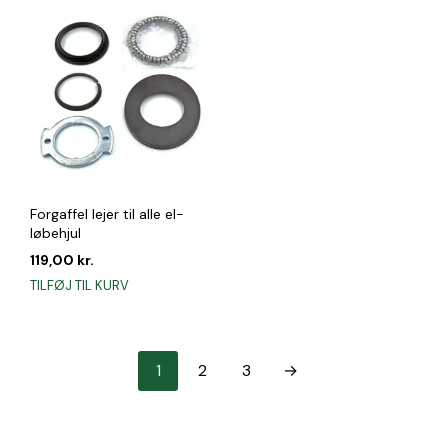
var:
er:
54,00 kr..
33,00 kr..
Forgaffel lejer til alle el-
løbehjul
119,00
kr.
TILFØJ TIL KURV
1
2
3
→