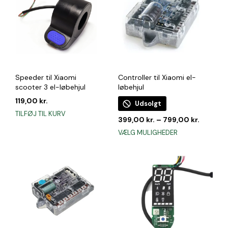
Speeder til Xiaomi
Controller til Xiaomi el-
scooter 3 el-løbehjul
løbehjul
119,00
kr.
Udsolgt
TILFØJ TIL KURV
399,00
kr.
–
799,00
kr.
Dette
VÆLG MULIGHEDER
vare
har
flere
varianter.
Mulighederne
kan
vælges
på