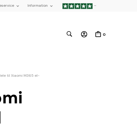
eservice
Information
–
0
ele til Xiaomi M365 el-
omi
l