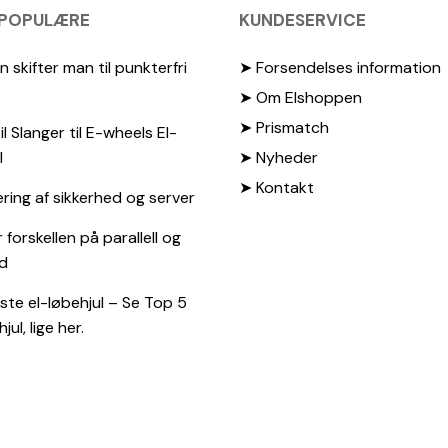
 POPULÆRE
KUNDESERVICE
 skifter man til punkterfri
➤ Forsendelses information
➤ Om Elshoppen
➤ Prismatch
il Slanger til E-wheels El-
l
➤ Nyheder
➤ Kontakt
ing af sikkerhed og server
 forskellen på parallell og
d
te el-løbehjul – Se Top 5
jul, lige her.