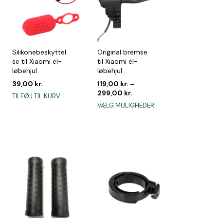
Silikonebeskyttel
Original bremse
se til Xiaomi el-
til Xiaomi el-
løbehjul
løbehjul
39,00
kr.
119,00
kr.
–
299,00
kr.
TILFØJ TIL KURV
Dette
VÆLG MULIGHEDER
vare
har
flere
varianter.
Mulighederne
kan
vælges
på
varesiden