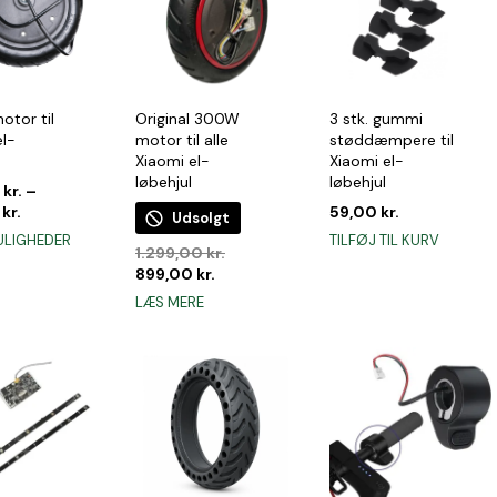
tor til
Original 300W
3 stk. gummi
el-
motor til alle
støddæmpere til
Xiaomi el-
Xiaomi el-
løbehjul
løbehjul
0
kr.
–
0
kr.
59,00
kr.
Udsolgt
Dette
ULIGHEDER
TILFØJ TIL KURV
Den
1.299,00
kr.
vare
Den
oprindelige
899,00
kr.
har
aktuelle
pris
LÆS MERE
flere
pris
var:
varianter.
er:
1.299,00 kr..
899,00 kr..
Mulighederne
kan
vælges
på
varesiden