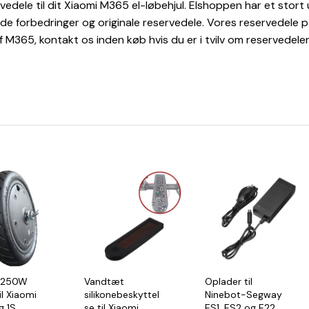
vedele til dit Xiaomi M365 el-løbehjul. Elshoppen har et stort u
de forbedringer og originale reservedele. Vores reservedele 
f M365, kontakt os inden køb hvis du er i tvilv om reservedele
l 250W
Vandtæt
Oplader til
l Xiaomi
silikonebeskyttel
Ninebot-Segway
 1S
se til Xiaomi
ES1, ES2 og E22,