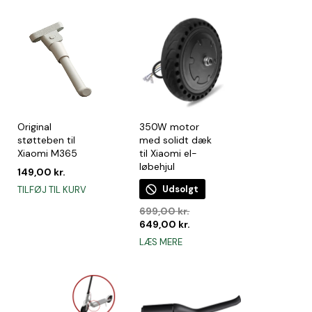
var:
er:
98,00 kr..
79,00 kr..
Original
350W motor
støtteben til
med solidt dæk
Xiaomi M365
til Xiaomi el-
løbehjul
149,00
kr.
Udsolgt
TILFØJ TIL KURV
e
Den
699,00
kr.
oprindelige
Den
649,00
kr.
pris
aktuelle
LÆS MERE
var:
pris
699,00 kr..
er:
649,00 kr..