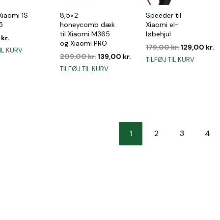
Xiaomi 1S
8,5×2
Speeder til
5
honeycomb dæk
Xiaomi el-
til Xiaomi M365
løbehjul
0
kr.
og Xiaomi PRO
Den
D
179,00
kr.
129,00
kr.
IL KURV
Den
Den
oprindelig
a
209,00
kr.
139,00
kr.
TILFØJ TIL KURV
oprindelige
aktuelle
pris
p
TILFØJ TIL KURV
pris
pris
var:
e
var:
er:
179,00 kr..
1
209,00 kr..
139,00 kr..
1
2
3
4