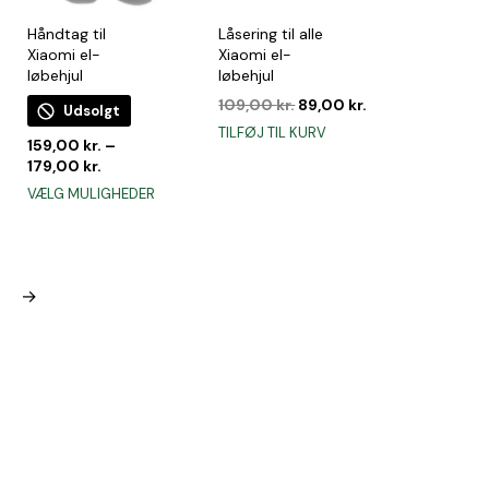
Håndtag til
Låsering til alle
Xiaomi el-
Xiaomi el-
løbehjul
løbehjul
en
Den
Den
109,00
kr.
89,00
kr.
Udsolgt
e
ktuelle
oprindelige
aktuelle
TILFØJ TIL KURV
ris
159,00
kr.
–
pris
pris
r:
179,00
kr.
var:
er:
29,00 kr..
109,00 kr..
89,00 kr..
Dette
VÆLG MULIGHEDER
vare
har
flere
varianter.
→
Mulighederne
kan
vælges
på
varesiden