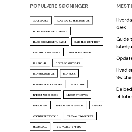
POPULÆRE SØGNINGER
MEST
Hvordan
ACCESSORIES
ACCESSORIES TIL EL LØBEHJUL
dæk
BILLIGE RESERVEDELE TIL NINEBOT
Guide t
BILLIGE RESERVEDELE TIL XAIOMI
BILLIG TILBEHØR NINEBOT
løbehju
CECOTEC BONGO SERIE A
DÆK TIL EL-LØBEHJUL
Opdater
EL-LØBEHJUL
ELEKTRISKE KØRETØJER
Hvad er
ELEKTRISK LØBEHJUL
ELEKTRONIK
Swiche
EL LØBEHJUL ACCESSORIES
EL SCOOTER
De beds
NINEBOT ACCESSORIES
NINEBOT BY SEGWAY
el-løbeh
NINEBOT MAX
NINEBOT MAX RESERVEDEL
NYHEDER
ORIGINALE RESERVEDELE
PERSONAL TRANSPORTER
RESERVEDELE
RESERVEDELE TIL NINEBOT