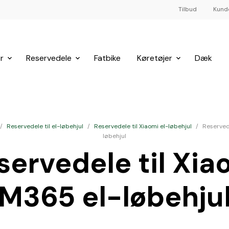
Tilbud
Kund
r
Reservedele
Fatbike
Køretøjer
Dæk
/
Reservedele til el-løbehjul
/
Reservedele til Xiaomi el-løbehjul
/
Reserved
løbehjul
servedele til Xia
M365 el-løbehju