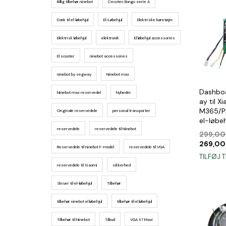
Billig tilbehør ninebot
Cecotec Bongo serie A
Dæk til el-løbehjul
El-Løbehjul
Elektriske køretøjer
Elektrisk løbehjul
elektronik
El løbehjul accessories
El scooter
ninebot accessories
ninebot by segway
Ninebot max
Dashboa
Ninebot max reservedel
Nyheder
ay til X
M365/P
Originale reservedele
personal transporter
el-løbeh
reservedele
reservedele til Ninebot
299,0
269,0
Reservedele til ninebot F-model
reservedele til VGA
TILFØJ T
reservedele til Xiaomi
sikkerhed
Skruer til el-løbehjul
Tilbehør
tilbehør ninebot el løbehjul
tilbehør til el løbehjul
Tilbehør til Ninebot
Tilbud
VGA X7 Maxi