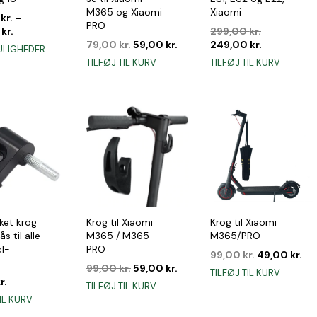
M365 og Xiaomi
Xiaomi
0
kr.
–
PRO
Den
0
kr.
299,00
kr.
Den
Den
oprindelig
Den
79,00
kr.
59,00
kr.
249,00
kr.
Dette
ULIGHEDER
oprindelige
aktuelle
pris
aktuelle
vare
TILFØJ TIL KURV
TILFØJ TIL KURV
pris
pris
var:
pris
har
var:
er:
299,00 kr..
er:
flere
79,00 kr..
59,00 kr..
249,00 kr..
varianter.
Mulighederne
kan
vælges
på
varesiden
ket krog
Krog til Xiaomi
Krog til Xiaomi
ås til alle
M365 / M365
M365/PRO
el-
PRO
Den
De
99,00
kr.
49,00
kr.
Den
Den
oprindelige
ak
99,00
kr.
59,00
kr.
TILFØJ TIL KURV
oprindelige
aktuelle
pris
pri
r.
TILFØJ TIL KURV
pris
pris
var:
er:
IL KURV
var:
er:
99,00 kr..
49,