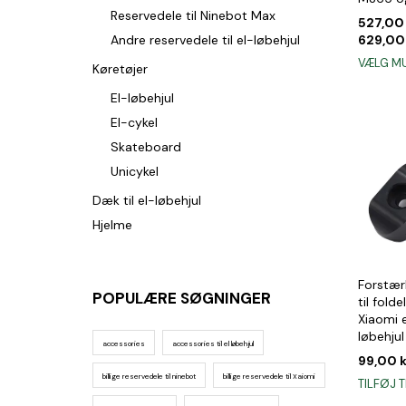
Reservedele til Ninebot Max
527,0
Andre reservedele til el-løbehjul
629,0
VÆLG M
Køretøjer
El-løbehjul
El-cykel
Skateboard
Unicykel
Dæk til el-løbehjul
Hjelme
Forstær
POPULÆRE SØGNINGER
til foldel
Xiaomi 
løbehjul
accessories
accessories til el løbehjul
99,00
k
billige reservedele til ninebot
billige reservedele til Xaiomi
TILFØJ T