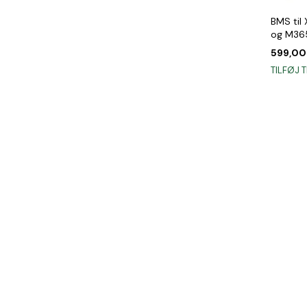
BMS til 
og M36
599,0
TILFØJ T