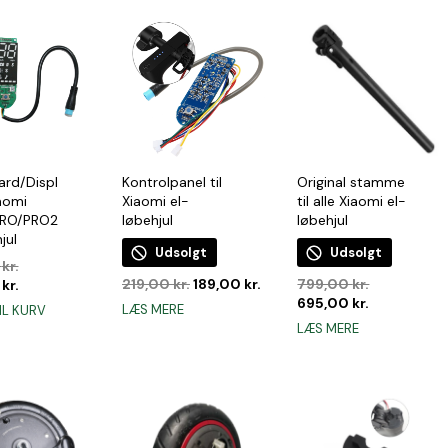
99,00 kr..
59,00 kr..
rd/Displ
Kontrolpanel til
Original stamme
iaomi
Xiaomi el-
til alle Xiaomi el-
RO/PRO2
løbehjul
løbehjul
jul
Udsolgt
Udsolgt
Den
0
kr.
Den
Den
Den
oprindelige
Den
219,00
kr.
189,00
kr.
799,00
kr.
0
kr.
oprindelige
aktuelle
oprindelig
Den
pris
aktuelle
695,00
kr.
LÆS MERE
IL KURV
pris
pris
pris
aktuelle
var:
pris
LÆS MERE
var:
er:
var:
pris
299,00 kr..
er:
219,00 kr..
189,00 kr..
799,00 kr..
er:
269,00 kr..
695,00 kr..