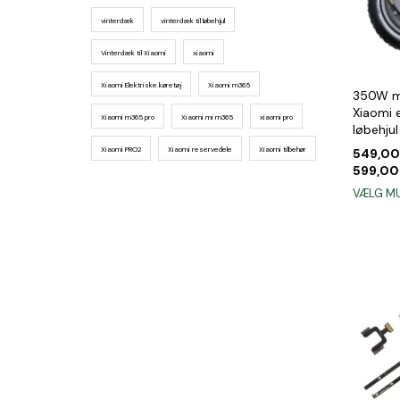
vinterdæk
vinterdæk til løbehjul
Vinterdæk til Xiaomi
xiaomi
Xiaomi Elektriske køretøj
Xiaomi m365
350W mo
Xiaomi 
Xiaomi m365 pro
Xiaomi mi m365
xiaomi pro
løbehjul
Xiaomi PRO2
Xiaomi reservedele
Xiaomi tilbehør
549,0
599,0
VÆLG M