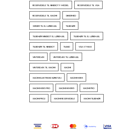
RESERVEDELE TIL NINEBOT F-MODEL
RESERVEDELE TIL VGA
RESERVEDELE TIL XIAOMI
SIKKERHED
SKRUER TIL EL-LØBEHJUL
TILBEHØR
TILBEHØR NINEBOT EL LØBEHJUL
TILBEHØR TIL EL LØBEHJUL
TILBEHØR TIL NINEBOT
TILBUD
VGA X7 MAXI
VINTERDÆK
VINTERDÆK TIL LØBEHJUL
VINTERDÆK TIL XIAOMI
XIAOMI
XIAOMI ELEKTRISKE KØRETØJ
XIAOMI M365
XIAOMI M365 PRO
XIAOMI MI M365
XIAOMI PRO
XIAOMI PRO2
XIAOMI RESERVEDELE
XIAOMI TILBEHØR