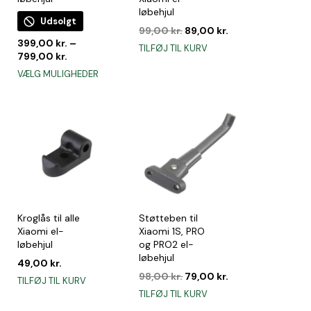
løbehjul
Udsolgt
Den
Den
99,00
kr.
89,00
kr.
e
399,00
kr.
–
oprindelige
aktuelle
TILFØJ TIL KURV
799,00
kr.
pris
pris
var:
er:
Dette
VÆLG MULIGHEDER
99,00 kr..
89,00 kr..
vare
har
flere
varianter.
Mulighederne
kan
vælges
på
varesiden
Kroglås til alle
Støtteben til
Xiaomi el-
Xiaomi 1S, PRO
løbehjul
og PRO2 el-
n
løbehjul
tuelle
49,00
kr.
s
Den
Den
98,00
kr.
79,00
kr.
TILFØJ TIL KURV
oprindelige
aktuelle
TILFØJ TIL KURV
00 kr..
pris
pris