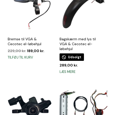
Bremse til VGA &
Bagskærm med lys til
Cecotec el-løbehjul
VGA & Cecotec el-
løbehjul
Den
Den
229,00
kr.
189,00
kr.
oprindelige
aktuelle
Udsolgt
TILFØJ TIL KURV
pris
pris
var:
er:
289,00
kr.
229,00 kr..
189,00 kr..
LÆS MERE