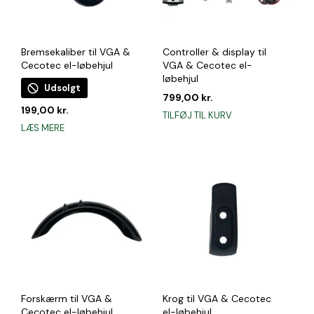
Bremsekaliber til VGA &
Controller & display til
Cecotec el-løbehjul
VGA & Cecotec el-
løbehjul
Udsolgt
799,00
kr.
199,00
kr.
TILFØJ TIL KURV
LÆS MERE
Forskærm til VGA &
Krog til VGA & Cecotec
Cecotec el-løbehjul
el-løbehjul