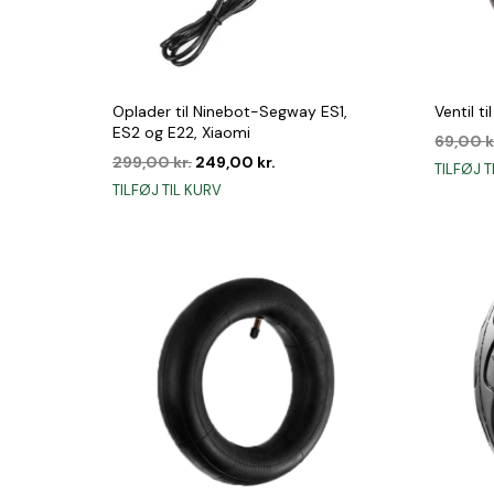
Oplader til Ninebot-Segway ES1,
Ventil t
ES2 og E22, Xiaomi
69,00
k
Den
Den
299,00
kr.
249,00
kr.
TILFØJ T
oprindelige
aktuelle
TILFØJ TIL KURV
pris
pris
var:
er:
299,00 kr..
249,00 kr..