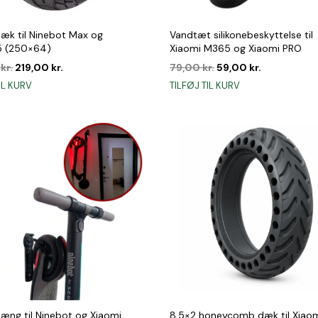
dæk til Ninebot Max og
Vandtæt silikonebeskyttelse til
5 (250×64)
Xiaomi M365 og Xiaomi PRO
Den
Den
Den
Den
0
kr.
219,00
kr.
79,00
kr.
59,00
kr.
oprindelige
aktuelle
oprindelige
aktuelle
IL KURV
TILFØJ TIL KURV
pris
pris
pris
pris
var:
er:
var:
er:
299,00 kr..
219,00 kr..
79,00 kr..
59,00 kr..
ng til Ninebot og Xiaomi
8,5×2 honeycomb dæk til Xiao