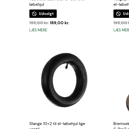
løbehjul
el-løbeh
Udsolgt
Ud
Den
Den
199,00
kr.
189,00
kr.
199,00
oprindelige
aktuelle
LÆS MERE
LÆS ME
pris
pris
var:
er:
199,00 kr..
189,00 kr..
Slange 10×2 til el-løbehjul lige
Bremsek
ventil
& Pro2 e