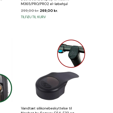
M365/PRO/PRO2 el-løbehjul
Den
Den
299,00
kr.
269,00
kr.
oprindelige
aktuelle
TILFØJ TIL KURV
pris
pris
var:
er:
..
299,00 kr..
269,00 kr..
Vandtæt silikonebeskyttelse til
Ninebot by Segway ES4, E22 og