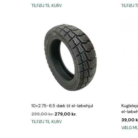
TILFØJ TIL KURV
TILFØJ T
10×2.75-6.5 dæk til el-løbehjul
Kuglelej
el-løbeh
Den
Den
299,00
kr.
279,00
kr.
oprindelige
aktuelle
39,00
k
TILFØJ TIL KURV
pris
pris
VÆLG M
var:
er:
299,00 kr..
279,00 kr..