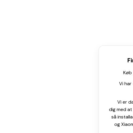
Fi
Køb 
Vi har
Vi er d
dig med at 
så install
og Xiaom