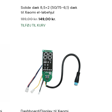
Solide dæk 8,5×2 (50/75-6,1) dæk
til Xiaomi el-løbehjul
Den
Den
189,00
kr.
149,00
kr.
oprindelige
aktuelle
TILFØJ TIL KURV
pris
pris
var:
er:
189,00 kr..
149,00 kr..
mi
Dashboard/Display til Xiaomi