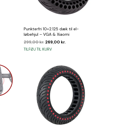
Punkterfri 10×2.125 dæk til el-
løbehjul – VGA & Xiaomi
Den
Den
299,00
kr.
269,00
kr.
oprindelige
aktuelle
TILFØJ TIL KURV
pris
pris
var:
er:
299,00 kr..
269,00 kr..