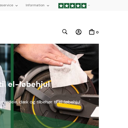
eservice
Information
–
0
il el-løbehjul
vedele, dæk og tilbehør til el-løbehjul