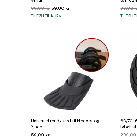
Den
Den
99,00
kr.
59,00
kr.
79,00
k
oprindelige
aktuelle
TILFØJ TIL KURV
TILFØJ T
pris
pris
var:
er:
99,00 kr..
59,00 kr..
Universel mudguard til Ninebot og
60/70-6,
Xiaomi
løbehjul
59,00
kr.
299,0