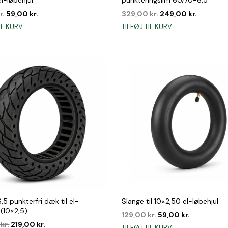
Den
Den
Den
Den
r.
59,00
kr.
329,00
kr.
249,00
kr.
oprindelige
aktuelle
oprindelige
aktuelle
IL KURV
TILFØJ TIL KURV
pris
pris
pris
pris
var:
er:
var:
er:
79,00 kr..
59,00 kr..
329,00 kr..
249,00 k
5 punkterfri dæk til el-
Slange til 10×2,50 el-løbehjul
 (10×2,5)
Den
Den
129,00
kr.
59,00
kr.
Den
Den
oprindelige
aktuelle
0
kr.
219,00
kr.
TILFØJ TIL KURV