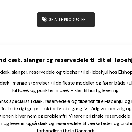
har
flere
varianter.
SE ALLE PRODUKTER
Mulighederne
kan
vælges
på
varesiden
nd dæk, slanger og reservedele til dit el-løbeh
dæk, slanger, reservedele og tilbehør til el-løbehjul hos Elsho
 dæk i mange størrelser til de fleste modeller og fører både tu
luftdæk og punkterfri dæk – klar til hurtig levering.
ansk specialist i dæk, reservedele og tilbehør til el-løbehjul og
finde de rigtige produkter første gang. Vi rådgiver om valg o
ationen bliver nem og problemfri. Vi fører originale reservedele 
i og leverer også dæk og reservedele til værksteder og profe
forhandlere i hele Danmark.