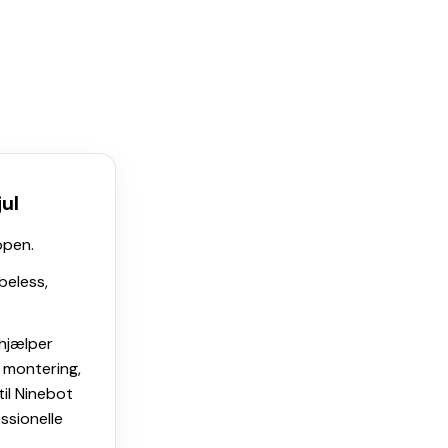
229,00 kr..
149,00 kr..
jul
ppen.
beless,
 hjælper
g montering,
til Ninebot
ssionelle