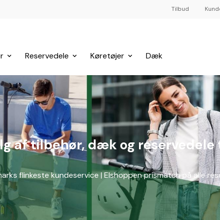
Tilbud
Kund
r
Reservedele
Køretøjer
Dæk
af tilbehør, dæk og reservedele t
arks flinkeste kundeservice | Elshoppen prismatch på alle reser