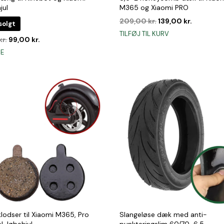
jul
M365 og Xiaomi PRO
Den
Den
209,00
kr.
139,00
kr.
solgt
oprindelige
aktuelle
TILFØJ TIL KURV
Den
Den
kr.
99,00
kr.
pris
pris
oprindelige
aktuelle
var:
er:
RE
pris
pris
209,00 kr..
139,00 kr
var:
er:
199,00 kr..
99,00 kr..
lodser til Xiaomi M365, Pro
Slangeløse dæk med anti-
l-løbehjul
punkteringslim 60/70-6,5