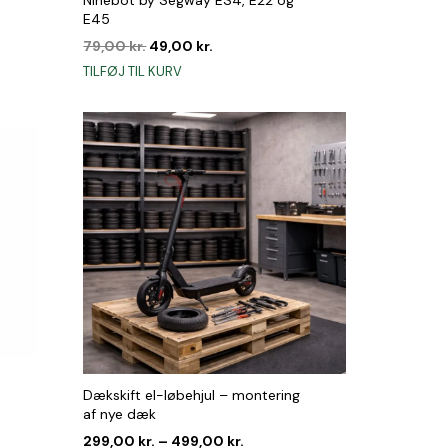
E45
Den
Den
79,00
kr.
49,00
kr.
oprindelige
aktuelle
TILFØJ TIL KURV
pris
pris
r..
var:
er:
79,00 kr..
49,00 kr..
Dækskift el-løbehjul – montering
af nye dæk
299,00
kr.
–
499,00
kr.