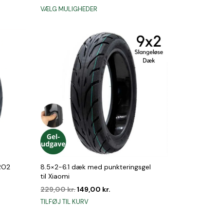
Dette
VÆLG MULIGHEDER
vare
har
flere
varianter.
Mulighederne
kan
vælges
på
varesiden
RO2
8.5×2-6.1 dæk med punkteringsgel
til Xiaomi
Den
Den
229,00
kr.
149,00
kr.
oprindelige
aktuelle
TILFØJ TIL KURV
pris
pris
.
var:
er: