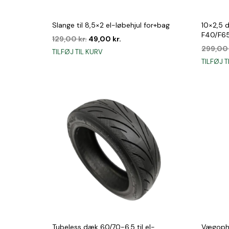
Slange til 8,5×2 el-løbehjul for+bag
10×2,5 
F40/F6
Den
Den
129,00
kr.
49,00
kr.
oprindelige
aktuelle
299,0
TILFØJ TIL KURV
pris
pris
TILFØJ T
var:
er:
129,00 kr..
49,00 kr..
Tubeless dæk 60/70-6.5 til el-
Vægophæ