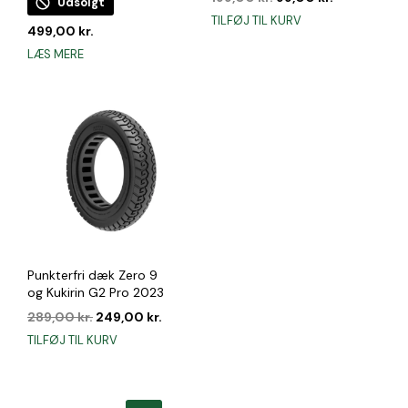
Udsolgt
oprindelige
aktuelle
TILFØJ TIL KURV
499,00
kr.
pris
pris
var:
er:
LÆS MERE
199,00 kr..
99,00 kr..
Punkterfri dæk Zero 9
og Kukirin G2 Pro 2023
Den
Den
289,00
kr.
249,00
kr.
oprindelige
aktuelle
TILFØJ TIL KURV
pris
pris
var:
er:
289,00 kr..
249,00 kr..