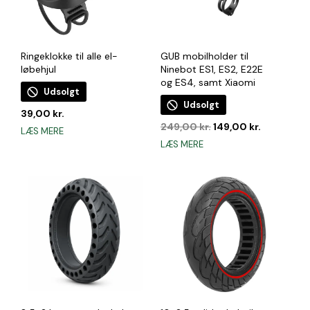
Ringeklokke til alle el-
GUB mobilholder til
løbehjul
Ninebot ES1, ES2, E22E
og ES4, samt Xiaomi
Udsolgt
Udsolgt
39,00
kr.
Den
Den
249,00
kr.
149,00
kr.
LÆS MERE
oprindelige
aktuelle
LÆS MERE
pris
pris
var:
er:
249,00 kr..
149,00 kr.