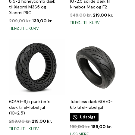
8,5×2 honeycomb dæk
10×2,5 solide dæk til
til Xiaomi M365 og
Ninebot Max og F2
Xiaomi PRO
Den
Den
349,00
kr.
219,00
kr.
Den
Den
oprindelige
aktuelle
209,00
kr.
139,00
kr.
TILFØJ TIL KURV
oprindelige
aktuelle
pris
pris
TILFØJ TIL KURV
pris
pris
var:
er:
var:
er:
349,00 kr..
219,00 kr..
209,00 kr..
139,00 kr..
60/70-6,5 punkterfri
Tubeless dæk 60/70-
dæk til el-løbehjul
6.5 til el-løbehjul
(10×2,5)
Udsolgt
Den
Den
299,00
kr.
219,00
kr.
Den
Den
oprindelige
aktuelle
199,00
kr.
189,00
kr.
TILFØJ TIL KURV
oprindelige
aktuelle
pris
pris
LÆS MERE