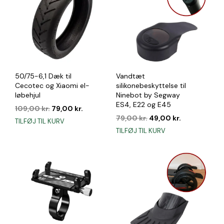
50/75-6,1 Dæk til
Vandtæt
Cecotec og Xiaomi el-
silikonebeskyttelse til
løbehjul
Ninebot by Segway
ES4, E22 og E45
Den
Den
109,00
kr.
79,00
kr.
oprindelige
aktuelle
Den
Den
79,00
kr.
49,00
kr.
TILFØJ TIL KURV
pris
pris
oprindelige
aktuelle
TILFØJ TIL KURV
var:
er:
pris
pris
109,00 kr..
79,00 kr..
var:
er:
79,00 kr..
49,00 kr..