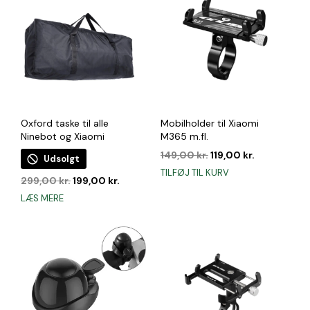
Oxford taske til alle
Mobilholder til Xiaomi
Ninebot og Xiaomi
M365 m.fl.
Den
Den
149,00
kr.
119,00
kr.
Udsolgt
oprindelige
aktuelle
TILFØJ TIL KURV
Den
Den
299,00
kr.
199,00
kr.
pris
pris
oprindelige
aktuelle
var:
er:
LÆS MERE
pris
pris
149,00 kr..
119,00 kr..
var:
er:
299,00 kr..
199,00 kr..