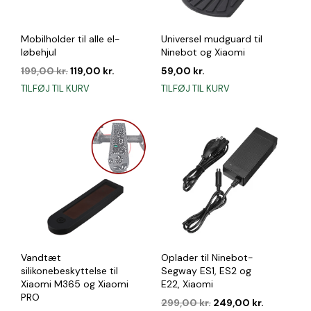
Mobilholder til alle el-
Universel mudguard til
løbehjul
Ninebot og Xiaomi
Den
Den
199,00
kr.
119,00
kr.
59,00
kr.
oprindelige
aktuelle
TILFØJ TIL KURV
TILFØJ TIL KURV
pris
pris
var:
er:
199,00 kr..
119,00 kr..
Vandtæt
Oplader til Ninebot-
silikonebeskyttelse til
Segway ES1, ES2 og
Xiaomi M365 og Xiaomi
E22, Xiaomi
PRO
Den
Den
299,00
kr.
249,00
kr.