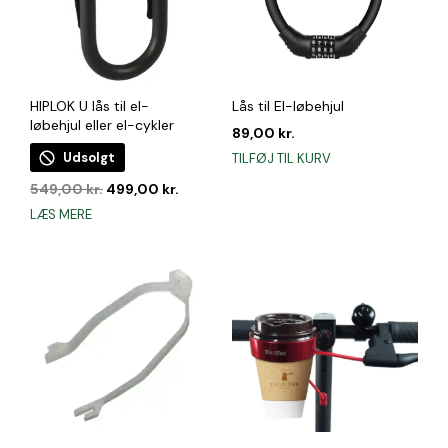
HIPLOK U lås til el-
Lås til El-løbehjul
løbehjul eller el-cykler
89,00
kr.
Udsolgt
TILFØJ TIL KURV
Den
Den
549,00
kr.
499,00
kr.
oprindelige
aktuelle
LÆS MERE
pris
pris
var:
er:
549,00 kr..
499,00 kr..