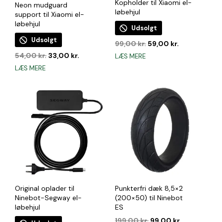
Kopholder til Xiaomi el-
Neon mudguard
løbehjul
support til Xiaomi el-
løbehjul
Udsolgt
Udsolgt
Den
Den
99,00
kr.
59,00
kr.
oprindelige
aktuelle
Den
Den
54,00
kr.
33,00
kr.
LÆS MERE
pris
pris
oprindelige
aktuelle
LÆS MERE
var:
er:
pris
pris
99,00 kr..
59,00 kr..
var:
er:
54,00 kr..
33,00 kr..
Original oplader til
Punkterfri dæk 8,5×2
Ninebot-Segway el-
(200×50) til Ninebot
løbehjul
ES
Den
Den
199,00
kr.
99,00
kr.