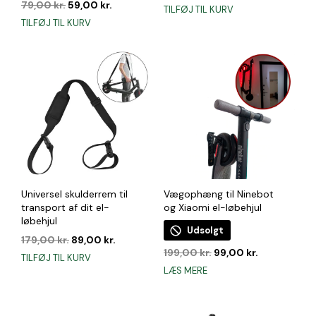
Den
Den
oprindelige
aktuelle
79,00
kr.
59,00
kr.
TILFØJ TIL KURV
oprindelige
aktuelle
pris
pris
TILFØJ TIL KURV
pris
pris
var:
er:
var:
er:
299,00 kr..
249,00 kr
79,00 kr..
59,00 kr..
Universel skulderrem til
Vægophæng til Ninebot
transport af dit el-
og Xiaomi el-løbehjul
løbehjul
Udsolgt
Den
Den
179,00
kr.
89,00
kr.
Den
Den
oprindelige
aktuelle
199,00
kr.
99,00
kr.
TILFØJ TIL KURV
oprindelige
aktuelle
pris
pris
LÆS MERE
pris
pris
var:
er:
var:
er:
179,00 kr..
89,00 kr..
199,00 kr..
99,00 kr..