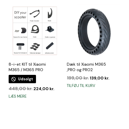
var:
er:
1.899,00 kr..
999,00 
8-i-et KIT til Xiaomi
Dæk til Xiaomi M365
M365 / M365 PRO
,PRO og PRO2
Den
Den
199,00
kr.
139,00
kr.
Udsolgt
oprindelige
aktuelle
TILFØJ TIL KURV
Den
Den
448,00
kr.
pris
pris
224,00
kr.
oprindelige
aktuelle
var:
er:
LÆS MERE
pris
pris
199,00 kr..
139,00 kr.
var:
er:
448,00 kr..
224,00 kr..