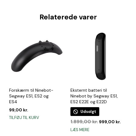
Relaterede varer
Forskærm til Ninebot-
Eksternt batteri til
Segway ES1, ES2 og
Ninebot by Segway ES1,
ES4
ES2 E22E og E22D
99,00
kr.
Udsolgt
TILFØJ TIL KURV
Den
Den
1.899,00
kr.
999,00
kr.
oprindelige
aktuell
LÆS MERE
pris
pris