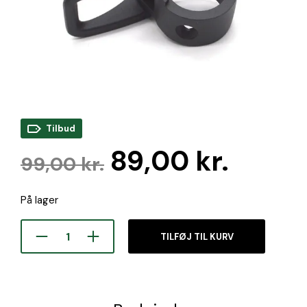
Tilbud
Den
Den
89,00
kr.
99,00
kr.
oprindelige
aktue
På lager
pris
pris
var:
er:
TILFØJ TIL KURV
99,00 kr..
89,00 