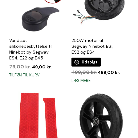
Vandtæt
250W motor til
silikonebeskyttelse til
Segway Ninebot ES1,
Ninebot by Segway
ES2 og ES4
ES4, E22 og E45
Udsolgt
Den
Den
79,00
kr.
49,00
kr.
Den
Den
oprindelige
aktuelle
499,00
kr.
489,00
kr.
TILFØJ TIL KURV
oprindelige
aktuelle
pris
pris
LÆS MERE
pris
pris
var:
er:
var:
er:
79,00 kr..
49,00 kr..
499,00 kr..
489,00 k