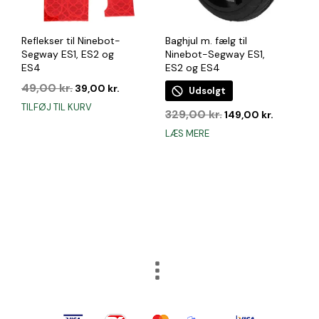
Reflekser til Ninebot-
Baghjul m. fælg til
Segway ES1, ES2 og
Ninebot-Segway ES1,
ES4
ES2 og ES4
Den
Den
49,00
kr.
39,00
kr.
Udsolgt
oprindelige
aktuelle
TILFØJ TIL KURV
Den
Den
pris
pris
329,00
kr.
149,00
kr.
oprindelige
aktuelle
var:
er:
LÆS MERE
pris
pris
49,00 kr..
39,00 kr..
var:
er:
329,00 kr..
149,00 kr