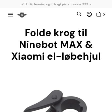
✓ Hurtig levering og fri fragt på ordre over 999 ,-
0
Folde krog til
Ninebot MAX &
Xiaomi el-løbehjul