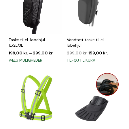
Taske til el-løbehjul
Vandtæt taske til el-
1L/2L/3L
løbehjul
Den
Den
199,00
kr.
–
299,00
kr.
299,00
kr.
159,00
kr.
oprindelige
aktuelle
Dette
VÆLG MULIGHEDER
TILFØJ TIL KURV
pris
pris
vare
var:
er:
har
299,00 kr..
159,00 kr..
flere
varianter.
Mulighederne
kan
vælges
på
varesiden