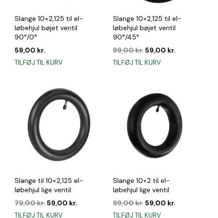
Slange 10×2,125 til el-
Slange 10×2,125 til el-
løbehjul bøjet ventil
løbehjul bøjet ventil
90°/0°
90°/45°
Den
Den
59,00
kr.
99,00
kr.
59,00
kr.
oprindelige
aktuelle
TILFØJ TIL KURV
TILFØJ TIL KURV
pris
pris
var:
er:
99,00 kr..
59,00 kr..
Slange til 10×2,125 el-
Slange 10×2 til el-
løbehjul lige ventil
løbehjul lige ventil
Den
Den
Den
Den
79,00
kr.
59,00
kr.
99,00
kr.
59,00
kr.
oprindelige
aktuelle
oprindelige
aktuelle
TILFØJ TIL KURV
TILFØJ TIL KURV