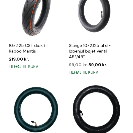
10×2.25 CST dæk til
Slange 10×2,125 til el-
Kaboo Mantis
løbehjul bøjet ventil
45°/45°
219,00
kr.
Den
Den
99,00
kr.
59,00
kr.
TILFØJ TIL KURV
oprindelige
aktuelle
TILFØJ TIL KURV
pris
pris
var:
er:
99,00 kr..
59,00 kr..