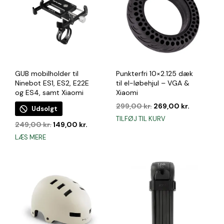
Mulighederne
kan
vælges
på
varesiden
GUB mobilholder til
Punkterfri 10×2.125 dæk
Ninebot ES1, ES2, E22E
til el-løbehjul – VGA &
og ES4, samt Xiaomi
Xiaomi
Den
Den
299,00
kr.
269,00
kr.
Udsolgt
oprindelige
aktuelle
TILFØJ TIL KURV
Den
Den
249,00
kr.
149,00
kr.
pris
pris
oprindelige
aktuelle
var:
er:
LÆS MERE
pris
pris
299,00 kr..
269,00 kr.
var:
er:
249,00 kr..
149,00 kr..