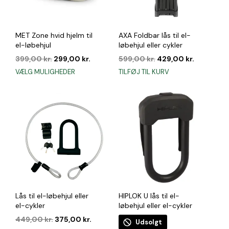
MET Zone hvid hjelm til
AXA Foldbar lås til el-
el-løbehjul
løbehjul eller cykler
Den
Den
Den
Den
399,00
kr.
299,00
kr.
599,00
kr.
429,00
kr.
oprindelige
aktuelle
oprindelige
aktuelle
Dette
VÆLG MULIGHEDER
TILFØJ TIL KURV
pris
pris
pris
pris
vare
var:
er:
var:
er:
har
399,00 kr..
299,00 kr..
599,00 kr..
429,00 kr
flere
varianter.
Mulighederne
kan
vælges
på
varesiden
Lås til el-løbehjul eller
HIPLOK U lås til el-
el-cykler
løbehjul eller el-cykler
Den
Den
449,00
kr.
375,00
kr.
Udsolgt
oprindelige
aktuelle