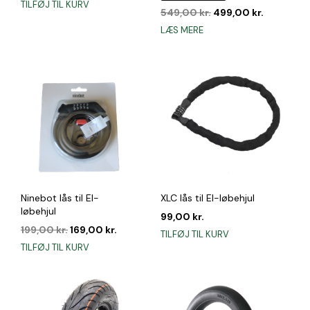
TILFØJ TIL KURV
Den
Den
pris
pris
549,00
kr.
499,00
kr.
oprindelige
aktuelle
var:
er:
LÆS MERE
pris
pris
449,00 kr..
375,00 kr..
var:
er:
549,00 kr..
499,00 kr
Ninebot lås til El-
XLC lås til El-løbehjul
løbehjul
99,00
kr.
Den
Den
199,00
kr.
169,00
kr.
TILFØJ TIL KURV
oprindelige
aktuelle
TILFØJ TIL KURV
pris
pris
var:
er:
199,00 kr..
169,00 kr..