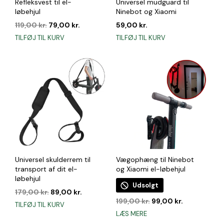
Refleksvest til el-
Universel mudguard til
løbehjul
Ninebot og Xiaomi
Den
Den
119,00
kr.
79,00
kr.
59,00
kr.
oprindelige
aktuelle
TILFØJ TIL KURV
TILFØJ TIL KURV
pris
pris
var:
er:
119,00 kr..
79,00 kr..
Universel skulderrem til
Vægophæng til Ninebot
transport af dit el-
og Xiaomi el-løbehjul
løbehjul
Udsolgt
Den
Den
179,00
kr.
89,00
kr.
Den
Den
oprindelige
aktuelle
199,00
kr.
99,00
kr.
TILFØJ TIL KURV
oprindelige
aktuelle
pris
pris
LÆS MERE
pris
pris
var:
er: