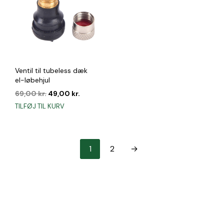
Mulighederne
kan
vælges
på
varesiden
Ventil til tubeless dæk
el-løbehjul
Den
Den
69,00
kr.
49,00
kr.
oprindelige
aktuelle
TILFØJ TIL KURV
pris
pris
var:
er:
69,00 kr..
49,00 kr..
1
2
→