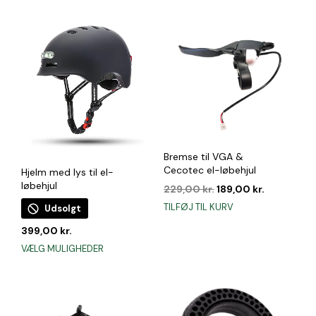
var:
er:
179,00 kr..
89,00 kr..
199,00 kr..
99,00 kr..
Bremse til VGA &
Cecotec el-løbehjul
Hjelm med lys til el-
løbehjul
Den
Den
229,00
kr.
189,00
kr.
oprindelige
aktuelle
TILFØJ TIL KURV
Udsolgt
pris
pris
var:
er:
399,00
kr.
229,00 kr..
189,00 kr..
Dette
VÆLG MULIGHEDER
vare
har
flere
varianter.