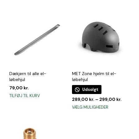
pris
pris
pris
pris
var:
er:
var:
er:
79,00 kr..
59,00 kr..
99,00 kr..
59,00 kr..
Dækjern til alle el-
MET Zone hjelm til el-
løbehjul
løbehjul
79,00
kr.
Udsolgt
TILFØJ TIL KURV
289,00
kr.
–
299,00
kr.
Dette
VÆLG MULIGHEDER
vare
har
flere
varianter.