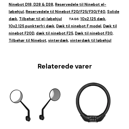
Ninebot D18, D28 & D38
Reservedele til Ninebot el-
,
løbehjul
Reservedele til Ninebot F20/F25/F30/F40
Solide
,
,
dæk
Tilbehør til el-løbehjul
10x2.125 dæk
,
TAGS:
,
10x2.125 punkterfri dæk
Dæk til ninebot F model
Dæk til
,
,
ninebot F20D
dæk til ninebot F25
Dæk til ninebot F30
,
,
,
Tilbehør til Ninebot
vinterdæk
vinterdæk til løbehjul
,
,
Relaterede varer