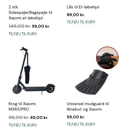
2 stk.
Lås til El-løbehjul
Sidespejle/Bagspejle til
89,00
kr.
Xiaomi el-løbehjul
TILFØJ TIL KURV
Den
Den
149,00
kr.
99,00
kr.
oprindelige
aktuelle
TILFØJ TIL KURV
pris
pris
var:
er:
149,00 kr..
99,00 kr..
Krog til Xiaomi
Universel mudguard til
M365/PRO
Ninebot og Xiaomi
Den
Den
99,00
kr.
59,00
kr.
49,00
kr.
oprindelige
aktuelle
TILFØJ TIL KURV
TILFØJ TIL KURV
pris
pris