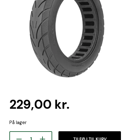
229,00
kr.
På lager
TILFØJ TIL KURV