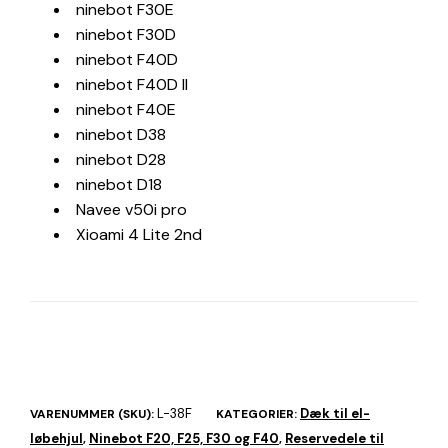
ninebot F30E
ninebot F30D
ninebot F40D
ninebot F40D II
ninebot F40E
ninebot D38
ninebot D28
ninebot D18
Navee v50i pro
Xioami 4 Lite 2nd
L-38F
Dæk til el-
VARENUMMER (SKU):
KATEGORIER:
løbehjul
Ninebot F20, F25, F30 og F40
Reservedele til
,
,