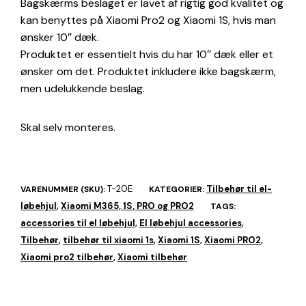
Bagskærms beslaget er lavet af rigtig god kvalitet og
kan benyttes på Xiaomi Pro2 og Xiaomi 1S, hvis man
ønsker 10″ dæk.
Produktet er essentielt hvis du har 10″ dæk eller et
ønsker om det. Produktet inkludere ikke bagskærm,
men udelukkende beslag.
Skal selv monteres.
T-20E
Tilbehør til el-
VARENUMMER (SKU):
KATEGORIER:
løbehjul
Xiaomi M365, 1S, PRO og PRO2
,
TAGS:
accessories til el løbehjul
El løbehjul accessories
,
,
Tilbehør
tilbehør til xiaomi 1s
Xiaomi 1S
Xiaomi PRO2
,
,
,
,
Xiaomi pro2 tilbehør
Xiaomi tilbehør
,