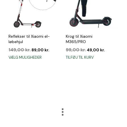
Reflekser til Xiaomi el-
Krog til Xiaomi
løbehjul
M365/PRO
Den
Den
Den
Den
149,00
kr.
99,00
kr.
89,00
kr.
49,00
kr.
oprindelige
aktuelle
oprindelige
aktuelle
Dette
VÆLG MULIGHEDER
TILFØJ TIL KURV
pris
pris
pris
pris
vare
var:
er:
var:
er:
har
149,00 kr..
89,00 kr..
99,00 kr..
49,00 kr..
flere
varianter.
Mulighederne
kan
vælges
på
varesiden