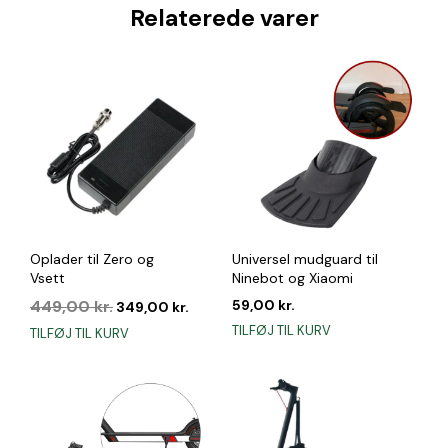
Relaterede varer
Oplader til Zero og
Universel mudguard til
Vsett
Ninebot og Xiaomi
Den
Den
449,00
kr.
59,00
kr.
349,00
kr.
oprindelige
aktuelle
TILFØJ TIL KURV
TILFØJ TIL KURV
pris
pris
var:
er:
449,00 kr..
349,00 kr..