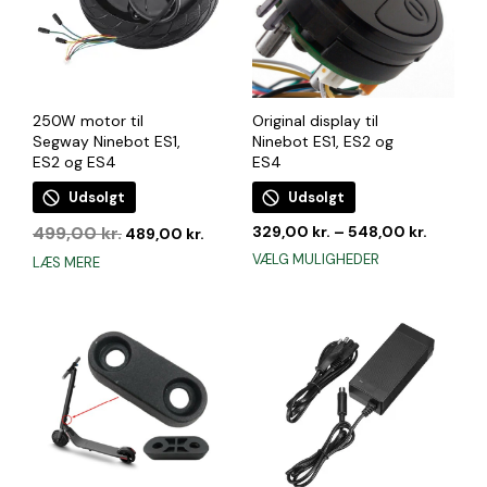
250W motor til
Original display til
Segway Ninebot ES1,
Ninebot ES1, ES2 og
ES2 og ES4
ES4
Udsolgt
Udsolgt
Den
Den
499,00
kr.
329,00
kr.
–
548,00
kr.
489,00
kr.
oprindelige
aktuelle
Dette
VÆLG MULIGHEDER
LÆS MERE
pris
pris
vare
var:
er:
har
499,00 kr..
489,00 kr..
flere
varianter.
Mulighederne
kan
vælges
på
varesiden