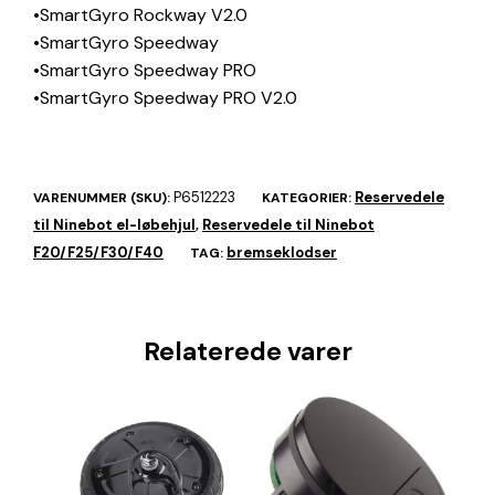
•SmartGyro Rockway V2.0
•SmartGyro Speedway
•SmartGyro Speedway PRO
•SmartGyro Speedway PRO V2.0
P6512223
Reservedele
VARENUMMER (SKU):
KATEGORIER:
til Ninebot el-løbehjul
Reservedele til Ninebot
,
F20/F25/F30/F40
bremseklodser
TAG:
Relaterede varer