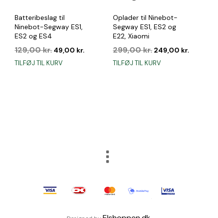
Batteribeslag til
Oplader til Ninebot-
Ninebot-Segway ES1,
Segway ES1, ES2 og
ES2 og ES4
E22, Xiaomi
Den
Den
Den
Den
129,00
kr.
299,00
kr.
49,00
kr.
249,00
kr.
oprindelige
aktuelle
oprindelige
aktuelle
TILFØJ TIL KURV
TILFØJ TIL KURV
pris
pris
pris
pris
var:
er:
var:
er:
129,00 kr..
49,00 kr..
299,00 kr..
249,00 k
Elshoppen.dk