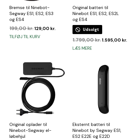
Bremse til Ninebot-
Original batteri til
Segway ES1, ES2, ES3
Ninebot ES1, ES2, ES2L
og ES4
og ES4
Den
Den
199,00
kr.
129,00
kr.
Udsolgt
oprindelige
aktuelle
TILFØJ TIL KURV
Den
Den
pris
pris
1.799,00
kr.
1.595,00
kr.
oprindelige
aktue
var:
er:
LÆS MERE
pris
pris
199,00 kr..
129,00 kr..
var:
er:
1.799,00 kr..
1.595,
Original oplader til
Eksternt batteri til
Ninebot-Segway el-
Ninebot by Segway ES1,
løbehjul
ES2 E22E og E22D