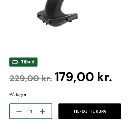
Tilbud
Den
Den
179,00
kr.
229,00
kr.
oprindelige
aktu
På lager
pris
pris
var:
er:
TILFØJ TIL KURV
229,00 kr..
179,0