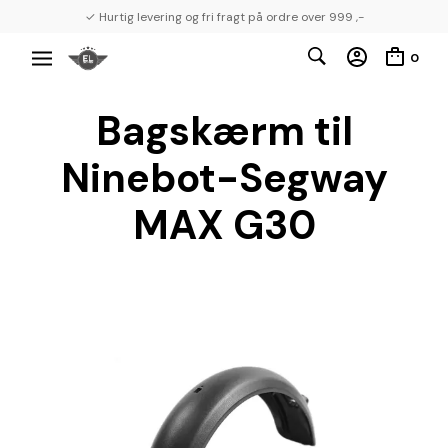
✓ Hurtig levering og fri fragt på ordre over 999 ,-
0
Bagskærm til
Ninebot-Segway
MAX G30