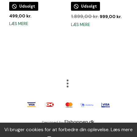
Udsolgt
Udsolgt
Den
Den
499,00
kr.
1.899,00
kr.
999,00
kr.
oprindelige
aktuell
LÆS MERE
LÆS MERE
pris
pris
var:
er:
1.899,00 kr..
999,00 
Elshoppen.dk
Designed by
.
Vi bruger cookies for at forbedre din oplevelse.
Læs mere