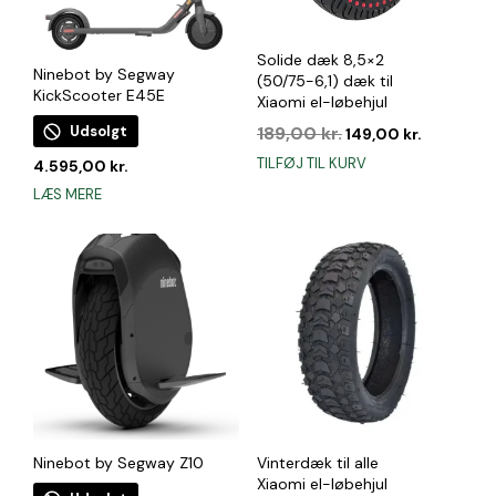
Solide dæk 8,5×2
Ninebot by Segway
(50/75-6,1) dæk til
KickScooter E45E
Xiaomi el-løbehjul
Den
Den
189,00
kr.
Udsolgt
149,00
kr.
oprindelige
aktuelle
TILFØJ TIL KURV
4.595,00
kr.
pris
pris
var:
er:
LÆS MERE
189,00 kr..
149,00 kr.
Ninebot by Segway Z10
Vinterdæk til alle
Xiaomi el-løbehjul