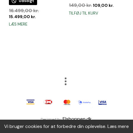
Udsolgt
Den
Den
149,00
kr.
109,00
kr.
Den
16.499,00
kr.
oprindelige
aktuelle
TILFØJ TIL KURV
oprindelige
pris
pris
Den
15.499,00
kr.
pris
var:
er:
aktuelle
LÆS MERE
var:
149,00 kr..
109,00 kr
pris
16.499,00 kr..
er:
15.499,00 kr..
Elshoppen.dk
Designed by
.
Vi bruger cookies for at forbedre din oplevelse.
Læs mere