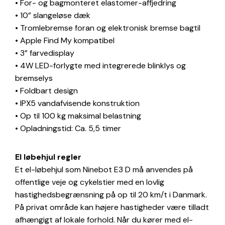
• For- og bagmonteret elastomer-affjedring
• 10” slangeløse dæk
• Tromlebremse foran og elektronisk bremse bagtil
• Apple Find My kompatibel
• 3” farvedisplay
• 4W LED-forlygte med integrerede blinklys og
bremselys
• Foldbart design
• IPX5 vandafvisende konstruktion
• Op til 100 kg maksimal belastning
• Opladningstid: Ca. 5,5 timer
El løbehjul regler
Et el-løbehjul som Ninebot E3 D må anvendes på
offentlige veje og cykelstier med en lovlig
hastighedsbegrænsning på op til 20 km/t i Danmark.
På privat område kan højere hastigheder være tilladt
afhængigt af lokale forhold. Når du kører med el-