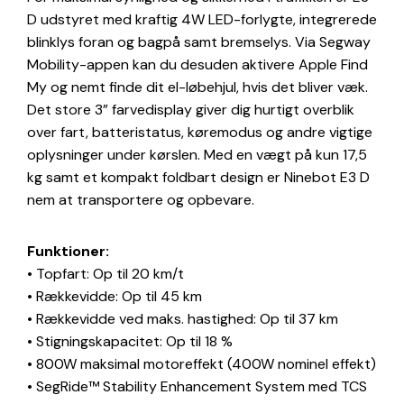
D udstyret med kraftig 4W LED-forlygte, integrerede
blinklys foran og bagpå samt bremselys. Via Segway
Mobility-appen kan du desuden aktivere Apple Find
My og nemt finde dit el-løbehjul, hvis det bliver væk.
Det store 3” farvedisplay giver dig hurtigt overblik
over fart, batteristatus, køremodus og andre vigtige
oplysninger under kørslen. Med en vægt på kun 17,5
kg samt et kompakt foldbart design er Ninebot E3 D
nem at transportere og opbevare.
Funktioner:
• Topfart: Op til 20 km/t
• Rækkevidde: Op til 45 km
• Rækkevidde ved maks. hastighed: Op til 37 km
• Stigningskapacitet: Op til 18 %
• 800W maksimal motoreffekt (400W nominel effekt)
• SegRide™ Stability Enhancement System med TCS