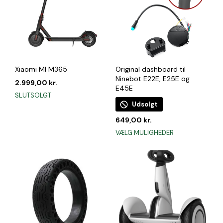
Xiaomi MI M365
Original dashboard til
Ninebot E22E, E25E og
2.999,00
kr.
E45E
SLUTSOLGT
Udsolgt
649,00
kr.
Dette
VÆLG MULIGHEDER
vare
har
flere
varianter.
Mulighederne
kan
vælges
på