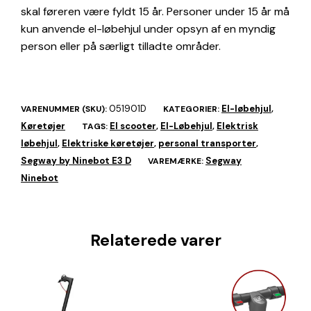
skal føreren være fyldt 15 år. Personer under 15 år må
kun anvende el-løbehjul under opsyn af en myndig
person eller på særligt tilladte områder.
051901D
El-løbehjul
VARENUMMER (SKU):
KATEGORIER:
,
Køretøjer
El scooter
El-Løbehjul
Elektrisk
TAGS:
,
,
løbehjul
Elektriske køretøjer
personal transporter
,
,
,
Segway by Ninebot E3 D
Segway
VAREMÆRKE:
Ninebot
Relaterede varer