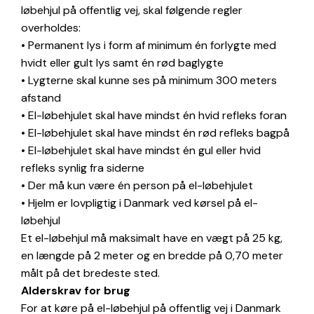
løbehjul på offentlig vej, skal følgende regler
overholdes:
• Permanent lys i form af minimum én forlygte med
hvidt eller gult lys samt én rød baglygte
• Lygterne skal kunne ses på minimum 300 meters
afstand
• El-løbehjulet skal have mindst én hvid refleks foran
• El-løbehjulet skal have mindst én rød refleks bagpå
• El-løbehjulet skal have mindst én gul eller hvid
refleks synlig fra siderne
• Der må kun være én person på el-løbehjulet
• Hjelm er lovpligtig i Danmark ved kørsel på el-
løbehjul
Et el-løbehjul må maksimalt have en vægt på 25 kg,
en længde på 2 meter og en bredde på 0,70 meter
målt på det bredeste sted.
Alderskrav for brug
For at køre på el-løbehjul på offentlig vej i Danmark