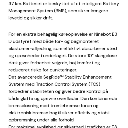
37 km. Batteriet er beskyttet af et intelligent Battery
Management System (BMS), som sikrer længere
levetid og sikker drift.
For en ekstra behagelig køreoplevelse er Ninebot E3
D udstyret med både for- og bagmonteret
elastomer-affjedring, som effektivt absorberer stød
og ujævnheder i underlaget. De store 10” slangeløse
dæk giver forbedret vejgreb, høj komfort og
reduceret risiko for punkteringer.
Det avancerede SegRide™ Stability Enhancement
System med Traction Control System (TCS)
forbedrer stabiliteten og giver bedre kontrol på
både glatte og ujævne overflader. Den kombinerede
bremseløsning med tromlebremse foran og
elektronisk bremse bagtil sikrer effektiv og stabil
opbremsning under alle forhold.
For maksimal synlighed og sikkerhed i trafikken er E3