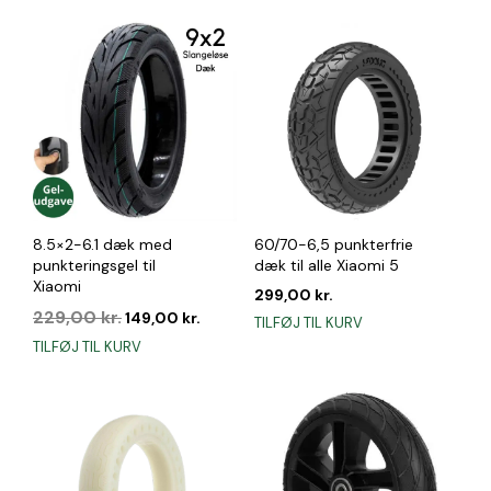
8.5×2-6.1 dæk med
60/70-6,5 punkterfrie
punkteringsgel til
dæk til alle Xiaomi 5
Xiaomi
299,00
kr.
Den
Den
229,00
kr.
149,00
kr.
TILFØJ TIL KURV
oprindelige
aktuelle
TILFØJ TIL KURV
pris
pris
var:
er:
229,00 kr..
149,00 kr..