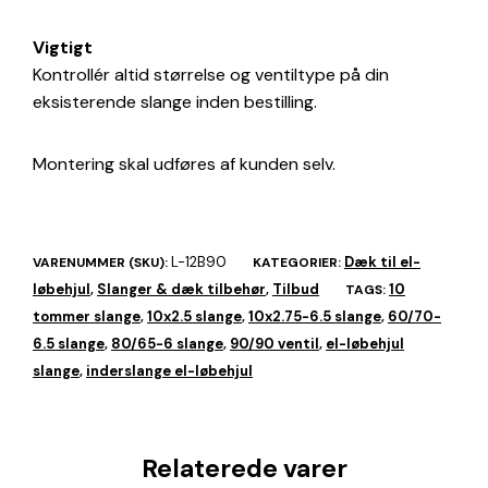
Vigtigt
Kontrollér altid størrelse og ventiltype på din
eksisterende slange inden bestilling.
Montering skal udføres af kunden selv.
L-12B90
Dæk til el-
VARENUMMER (SKU):
KATEGORIER:
løbehjul
Slanger & dæk tilbehør
Tilbud
10
,
,
TAGS:
tommer slange
10x2.5 slange
10x2.75-6.5 slange
60/70-
,
,
,
6.5 slange
80/65-6 slange
90/90 ventil
el-løbehjul
,
,
,
slange
inderslange el-løbehjul
,
Relaterede varer