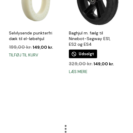
Selvlysende punkterfri
Baghjul m. fælg til
dæk til el-løbehjul
Ninebot-Segway ES1,
ES2 og ES4
Den
Den
199,00
kr.
149,00
kr.
oprindelige
aktuelle
Udsolgt
TILFØJ TIL KURV
pris
pris
Den
Den
var:
er:
329,00
kr.
149,00
kr.
oprindelige
aktuelle
199,00 kr..
149,00 kr..
LÆS MERE
pris
pris
var:
er:
329,00 kr..
149,00 kr