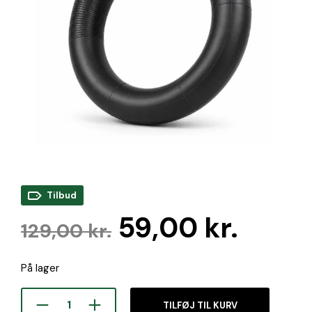
Tilbud
Den
Den
59,00
kr.
129,00
kr.
oprindelige
aktue
På lager
pris
pris
var:
er:
TILFØJ TIL KURV