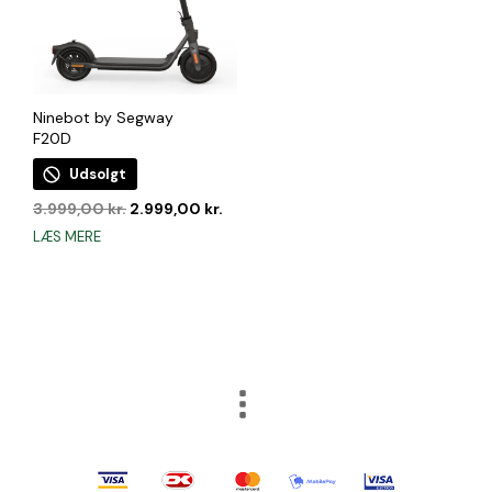
Ninebot by Segway
F20D
Udsolgt
Den
Den
3.999,00
kr.
2.999,00
kr.
oprindelige
aktuelle
LÆS MERE
pris
pris
var:
er:
3.999,00 kr..
2.999,00 kr..