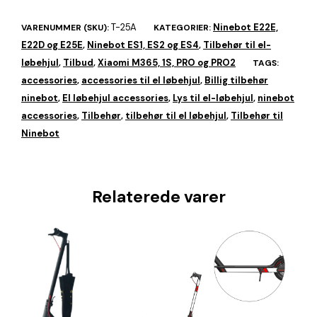
T-25A
Ninebot E22E,
VARENUMMER (SKU):
KATEGORIER:
E22D og E25E
Ninebot ES1, ES2 og ES4
Tilbehør til el-
,
,
løbehjul
Tilbud
Xiaomi M365, 1S, PRO og PRO2
,
,
TAGS:
accessories
accessories til el løbehjul
Billig tilbehør
,
,
ninebot
El løbehjul accessories
Lys til el-løbehjul
ninebot
,
,
,
accessories
Tilbehør
tilbehør til el løbehjul
Tilbehør til
,
,
,
Ninebot
Relaterede varer