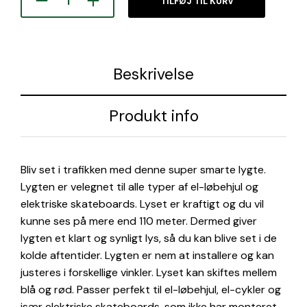
var:
er:
TILFØJ TIL KURV
149,00 kr..
99,00
Beskrivelse
Produkt info
Bliv set i trafikken med denne super smarte lygte.
Lygten er velegnet til alle typer af el-løbehjul og
elektriske skateboards. Lyset er kraftigt og du vil
kunne ses på mere end 110 meter. Dermed giver
lygten et klart og synligt lys, så du kan blive set i de
kolde aftentider. Lygten er nem at installere og kan
justeres i forskellige vinkler. Lyset kan skiftes mellem
blå og rød. Passer perfekt til el-løbehjul, el-cykler og
især elektriske skateboards, som ikke har monteret