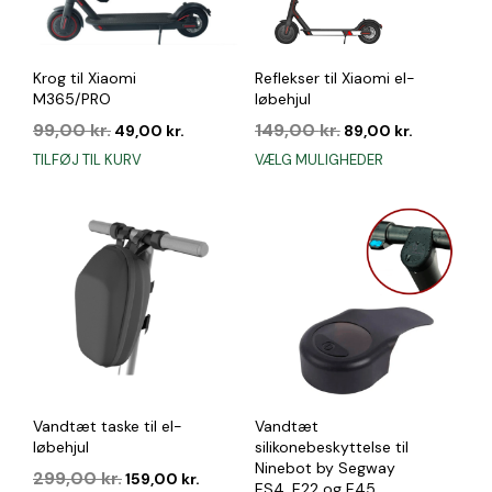
Krog til Xiaomi
Reflekser til Xiaomi el-
M365/PRO
løbehjul
Den
Den
Den
Den
99,00
kr.
149,00
kr.
49,00
kr.
89,00
kr.
oprindelige
aktuelle
oprindelige
aktuelle
Dette
TILFØJ TIL KURV
VÆLG MULIGHEDER
pris
pris
pris
pris
vare
var:
er:
var:
er:
har
99,00 kr..
49,00 kr..
149,00 kr..
89,00 kr..
flere
varianter.
Mulighederne
kan
vælges
på
varesiden
Vandtæt taske til el-
Vandtæt
løbehjul
silikonebeskyttelse til
Ninebot by Segway
Den
Den
299,00
kr.
159,00
kr.
ES4, E22 og E45