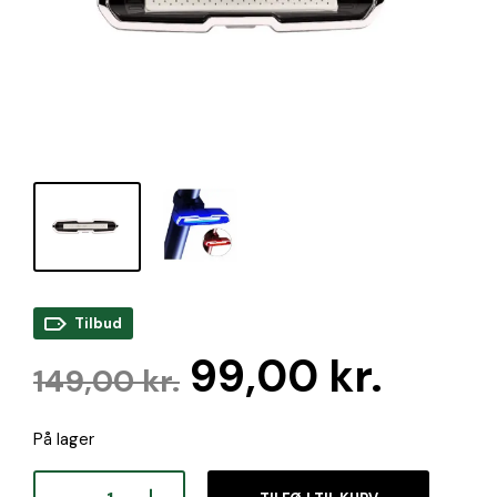
Tilbud
Den
Den
99,00
kr.
149,00
kr.
oprindelige
aktue
På lager
pris
pris