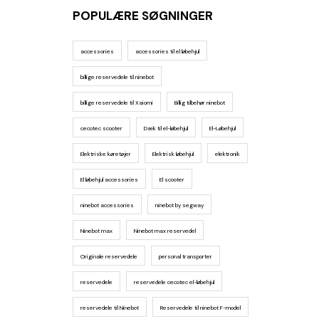
POPULÆRE SØGNINGER
accessories
accessories til el løbehjul
billige reservedele til ninebot
billige reservedele til Xaiomi
Billig tilbehør ninebot
cecotec scooter
Dæk til el-løbehjul
El-Løbehjul
Elektriske køretøjer
Elektrisk løbehjul
elektronik
El løbehjul accessories
El scooter
ninebot accessories
ninebot by segway
Ninebot max
Ninebot max reservedel
Originale reservedele
personal transporter
reservedele
reservedele cecotec el-løbehjul
reservedele til Ninebot
Reservedele til ninebot F-model