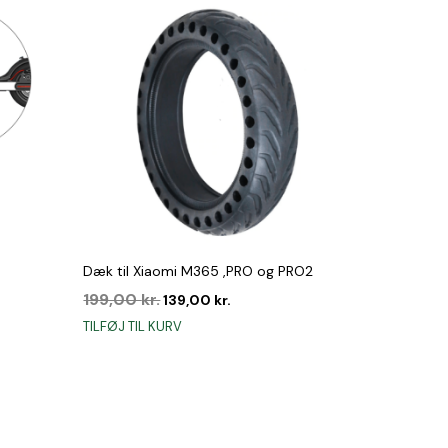
Dæk til Xiaomi M365 ,PRO og PRO2
Den
Den
199,00
kr.
139,00
kr.
oprindelige
aktuelle
TILFØJ TIL KURV
pris
pris
var:
er:
.
199,00 kr..
139,00 kr..
e