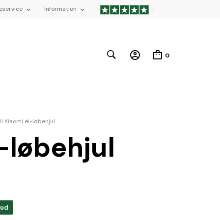
eservice
Information
–
0
il Xiaomi el-løbehjul
-løbehjul
bud