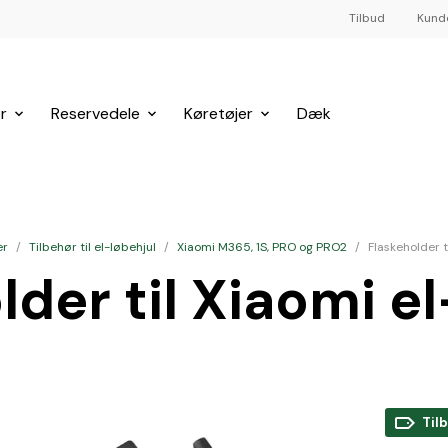
Tilbud
Kund
r
Reservedele
Køretøjer
Dæk
er
/
Tilbehør til el-løbehjul
/
Xiaomi M365, 1S, PRO og PRO2
/
Flaskeholder t
lder til Xiaomi el
Til