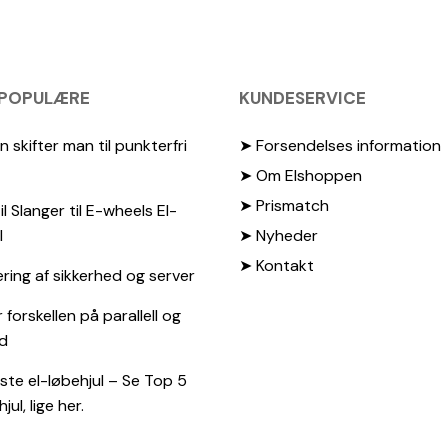
kan
vælges
på
varesiden
 POPULÆRE
KUNDESERVICE
 skifter man til punkterfri
➤ Forsendelses information
➤ Om Elshoppen
➤ Prismatch
il Slanger til E-wheels El-
l
➤ Nyheder
➤ Kontakt
ing af sikkerhed og server
 forskellen på parallell og
d
te el-løbehjul – Se Top 5
jul, lige her.