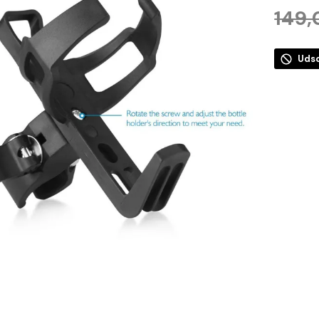
149
Udso