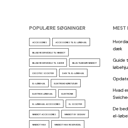
POPULÆRE SØGNINGER
MEST
Hvordan
ACCESSORIES
ACCESSORIES TIL EL LØBEHJUL
dæk
BILLIGE RESERVEDELE TIL NINEBOT
Guide t
BILLIGE RESERVEDELE TIL XAIOMI
BILLIG TILBEHØR NINEBOT
løbehju
CECOTEC SCOOTER
DÆK TIL EL-LØBEHJUL
Opdater
EL-LØBEHJUL
ELEKTRISKE KØRETØJER
Hvad er
ELEKTRISK LØBEHJUL
ELEKTRONIK
Swiche
EL LØBEHJUL ACCESSORIES
EL SCOOTER
De beds
NINEBOT ACCESSORIES
NINEBOT BY SEGWAY
el-løbeh
NINEBOT MAX
NINEBOT MAX RESERVEDEL