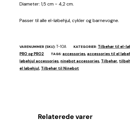
Diameter: 1,5 cm ~ 4,2 cm.
Passer til alle el-løbehjul, cykler og barnevogne.
T-10A
Tilbehør til el-l
VARENUMMER (SKU):
KATEGORIER:
PRO og PRO2
accessories
accessories til el løbe
TAGS:
,
løbehjul accessories
ninebot accessories
Tilbehør
tilbe
,
,
,
el løbehjul
Tilbehør til Ninebot
,
Relaterede varer