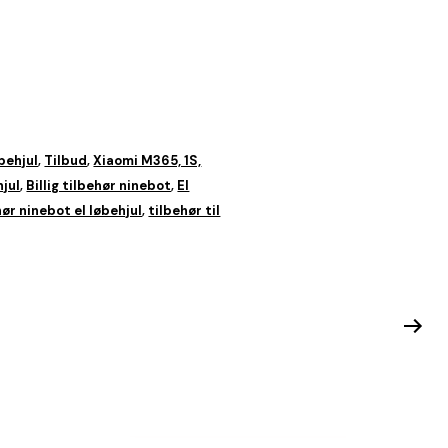
øbehjul
Tilbud
Xiaomi M365, 1S,
,
,
hjul
Billig tilbehør ninebot
El
,
,
hør ninebot el løbehjul
tilbehør til
,