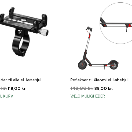
der til alle el-løbehjul
Reflekser til Xiaomi el-løbehjul
Den
Den
Den
Den
0
kr.
149,00
kr.
119,00
kr.
89,00
kr.
oprindelige
aktuelle
oprindelige
aktuelle
Dette
IL KURV
VÆLG MULIGHEDER
pris
pris
pris
pris
vare
var:
er:
var:
er:
har
199,00 kr..
119,00 kr..
149,00 kr..
89,00 kr.
flere
varianter.
Mulighedern