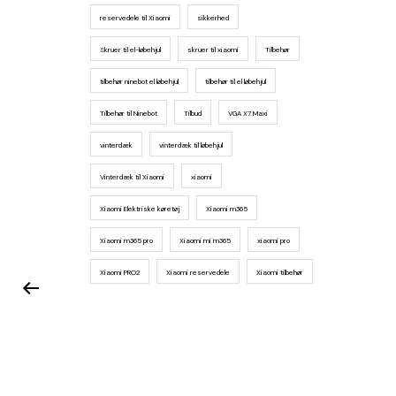
reservedele til Xiaomi
sikkerhed
Skruer til el-løbehjul
skruer til xiaomi
Tilbehør
tilbehør ninebot el løbehjul
tilbehør til el løbehjul
Tilbehør til Ninebot
Tilbud
VGA X7 Maxi
vinterdæk
vinterdæk til løbehjul
Vinterdæk til Xiaomi
xiaomi
Xiaomi Elektriske køretøj
Xiaomi m365
Xiaomi m365 pro
Xiaomi mi m365
xiaomi pro
Xiaomi PRO2
Xiaomi reservedele
Xiaomi tilbehør