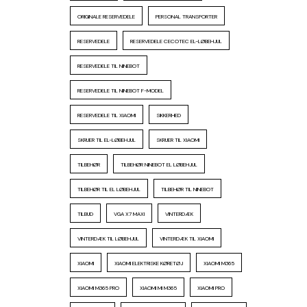
ORIGINALE RESERVEDELE
PERSONAL TRANSPORTER
RESERVEDELE
RESERVEDELE CECOTEC EL-LØBEHJUL
RESERVEDELE TIL NINEBOT
RESERVEDELE TIL NINEBOT F-MODEL
RESERVEDELE TIL XIAOMI
SIKKERHED
SKRUER TIL EL-LØBEHJUL
SKRUER TIL XIAOMI
TILBEHØR
TILBEHØR NINEBOT EL LØBEHJUL
TILBEHØR TIL EL LØBEHJUL
TILBEHØR TIL NINEBOT
TILBUD
VGA X7 MAXI
VINTERDÆK
VINTERDÆK TIL LØBEHJUL
VINTERDÆK TIL XIAOMI
XIAOMI
XIAOMI ELEKTRISKE KØRETØJ
XIAOMI M365
XIAOMI M365 PRO
XIAOMI MI M365
XIAOMI PRO