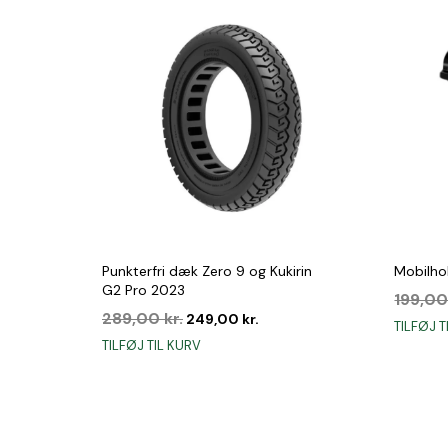
Punkterfri dæk Zero 9 og Kukirin
Mobilhol
G2 Pro 2023
199,0
Den
Den
289,00
kr.
249,00
kr.
TILFØJ T
oprindelige
aktuelle
TILFØJ TIL KURV
pris
pris
var:
er:
289,00 kr..
249,00 kr..