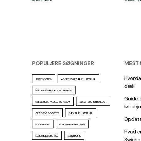
POPULÆRE SØGNINGER
MEST
Hvordan
ACCESSORIES
ACCESSORIES TIL EL LØBEHJUL
dæk
BILLIGE RESERVEDELE TIL NINEBOT
Guide t
BILLIGE RESERVEDELE TIL XAIOMI
BILLIG TILBEHØR NINEBOT
løbehju
CECOTEC SCOOTER
DÆK TIL EL-LØBEHJUL
Opdater
EL-LØBEHJUL
ELEKTRISKE KØRETØJER
Hvad er
ELEKTRISK LØBEHJUL
ELEKTRONIK
Swiche