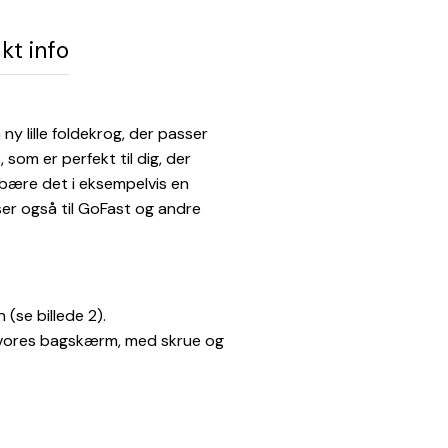
kt info
 ny lille foldekrog, der passer
 som er perfekt til dig, der
 bære det i eksempelvis en
sser også til GoFast og andre
 (se billede 2).
e vores bagskærm, med skrue og