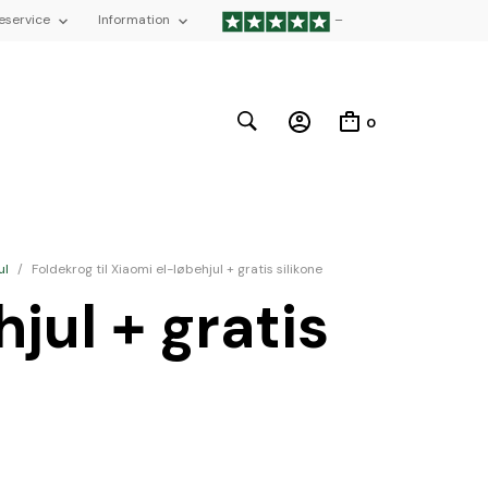
eservice
Information
–
0
ul
/
Foldekrog til Xiaomi el-løbehjul + gratis silikone
jul + gratis