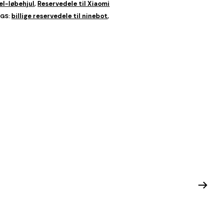
el-løbehjul
Reservedele til Xiaomi
,
billige reservedele til ninebot
GS:
,