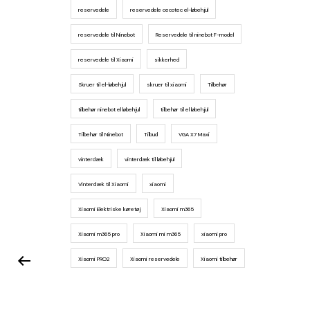
reservedele
reservedele cecotec el-løbehjul
reservedele til Ninebot
Reservedele til ninebot F-model
reservedele til Xiaomi
sikkerhed
Skruer til el-løbehjul
skruer til xiaomi
Tilbehør
tilbehør ninebot el løbehjul
tilbehør til el løbehjul
Tilbehør til Ninebot
Tilbud
VGA X7 Maxi
vinterdæk
vinterdæk til løbehjul
Vinterdæk til Xiaomi
xiaomi
Xiaomi Elektriske køretøj
Xiaomi m365
Xiaomi m365 pro
Xiaomi mi m365
xiaomi pro
Xiaomi PRO2
Xiaomi reservedele
Xiaomi tilbehør