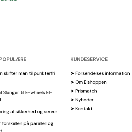
var:
er:
vare
79,00 kr..
49,00 kr..
har
flere
varianter.
Mulighederne
kan
vælges
på
varesiden
 POPULÆRE
KUNDESERVICE
 skifter man til punkterfri
➤ Forsendelses information
➤ Om Elshoppen
➤ Prismatch
il Slanger til E-wheels El-
l
➤ Nyheder
➤ Kontakt
ing af sikkerhed og server
 forskellen på parallell og
d