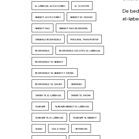
EL LØBEHJUL ACCESSORIES
EL SCOOTER
De beds
NINEBOT ACCESSORIES
NINEBOT BY SEGWAY
el-løbeh
NINEBOT MAX
NINEBOT MAX RESERVEDEL
ORIGINALE RESERVEDELE
PERSONAL TRANSPORTER
RESERVEDELE
RESERVEDELE CECOTEC EL-LØBEHJUL
RESERVEDELE TIL NINEBOT
RESERVEDELE TIL NINEBOT F-MODEL
RESERVEDELE TIL XIAOMI
SIKKERHED
SKRUER TIL EL-LØBEHJUL
SKRUER TIL XIAOMI
TILBEHØR
TILBEHØR NINEBOT EL LØBEHJUL
TILBEHØR TIL EL LØBEHJUL
TILBEHØR TIL NINEBOT
TILBUD
VGA X7 MAXI
VINTERDÆK