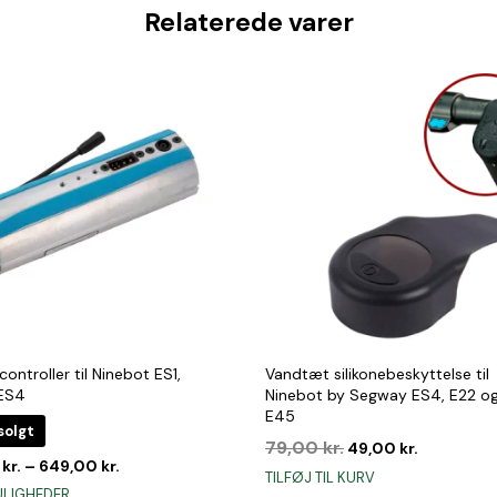
Relaterede varer
 controller til Ninebot ES1,
Vandtæt silikonebeskyttelse til
 ES4
Ninebot by Segway ES4, E22 o
E45
solgt
Den
Den
79,00
kr.
49,00
kr.
0
kr.
–
649,00
kr.
oprindelige
aktuelle
TILFØJ TIL KURV
pris
pris
Dette
ULIGHEDER