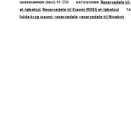
M-29A
Reservedele til 
VARENUMMER (SKU):
KATEGORIER:
el-løbehjul
Reservedele til Xiaomi M365 el-løbehjul
,
TA
folde krog xiaomi
reservedele
reservedele til Ninebot
,
,