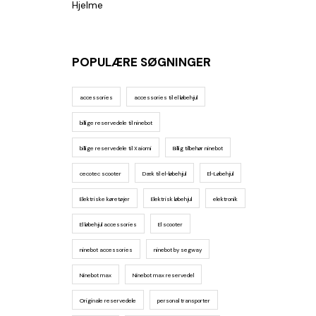
Hjelme
POPULÆRE SØGNINGER
accessories
accessories til el løbehjul
billige reservedele til ninebot
billige reservedele til Xaiomi
Billig tilbehør ninebot
cecotec scooter
Dæk til el-løbehjul
El-Løbehjul
Elektriske køretøjer
Elektrisk løbehjul
elektronik
El løbehjul accessories
El scooter
ninebot accessories
ninebot by segway
Ninebot max
Ninebot max reservedel
Originale reservedele
personal transporter