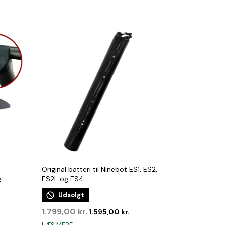
Original batteri til Ninebot ES1, ES2,
g
ES2L og ES4
Udsolgt
Den
Den
1.799,00
kr.
1.595,00
kr.
oprindelige
aktuelle