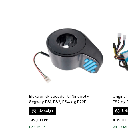
Elektronisk speeder til Ninebot-
Original
Segway ES1, ES2, ES4 og E22E
ES2 og
Udsolgt
Ud
199,00
kr.
439,0
LÆS MERE
VÆLG M