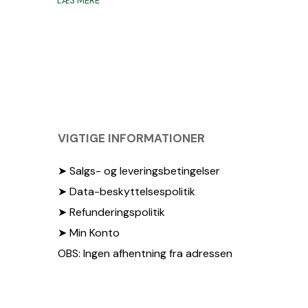
LÆS MERE
pris
pris
var:
er:
1.799,00 kr..
1.595,00 kr..
VIGTIGE INFORMATIONER
➤ Salgs- og leveringsbetingelser
➤ Data-beskyttelsespolitik
➤ Refunderingspolitik
➤ Min Konto
OBS: Ingen afhentning fra adressen