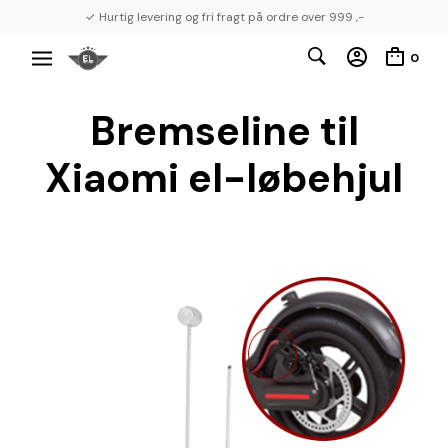
✓ Hurtig levering og fri fragt på ordre over 999 ,-
0
Bremseline til
Xiaomi el-løbehjul