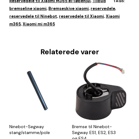
Reservedele til Xiaomi M365 el-løbehjul
Tilbud
,
TAGS:
bremseline xiaomi
Bremseskive xiaomi
reservedele
,
,
,
reservedele til Ninebot
reservedele til Xiaomi
Xiaomi
,
,
m365
Xiaomi mi m365
,
Relaterede varer
Ninebot-Segway
Bremse til Ninebot-
stang/stamme/pole
Segway ES1, ES2, ES3
og ES4