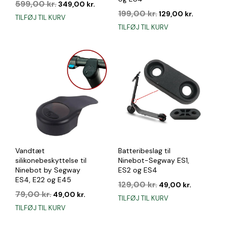
Den
Den
599,00
kr.
349,00
kr.
oprindelige
aktuelle
Den
Den
199,00
kr.
129,00
kr.
TILFØJ TIL KURV
pris
pris
oprindelige
aktuelle
TILFØJ TIL KURV
var:
er:
pris
pris
599,00 kr..
349,00 kr..
var:
er:
199,00 kr..
129,00 kr.
Vandtæt
Batteribeslag til
silikonebeskyttelse til
Ninebot-Segway ES1,
Ninebot by Segway
ES2 og ES4
ES4, E22 og E45
Den
Den
129,00
kr.
49,00
kr.
Den
Den
oprindelige
aktuelle
79,00
kr.
49,00
kr.
TILFØJ TIL KURV
oprindelige
aktuelle
pris
pris
TILFØJ TIL KURV
pris
pris
var:
er:
var:
er:
129,00 kr..
49,00 kr..