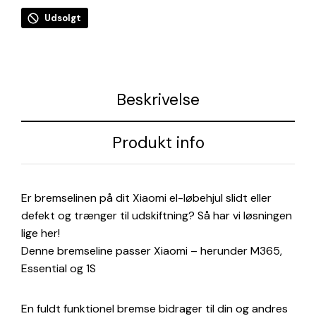
oprindelige
aktuel
pris
pris
Udsolgt
var:
er:
89,00 kr..
79,00 
Beskrivelse
Produkt info
Er bremselinen på dit Xiaomi el-løbehjul slidt eller
defekt og trænger til udskiftning? Så har vi løsningen
lige her!
Denne bremseline passer Xiaomi – herunder M365,
Essential og 1S
En fuldt funktionel bremse bidrager til din og andres