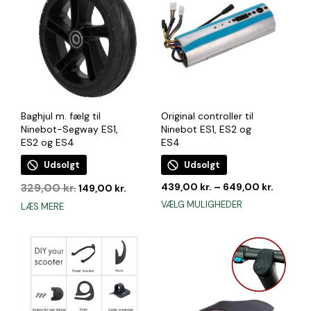
Baghjul m. fælg til
Original controller til
Ninebot-Segway ES1,
Ninebot ES1, ES2 og
ES2 og ES4
ES4
Udsolgt
Udsolgt
Den
Den
329,00
kr.
439,00
kr.
–
649,00
kr.
149,00
kr.
oprindelige
aktuelle
Dette
VÆLG MULIGHEDER
LÆS MERE
pris
pris
vare
var:
er:
har
329,00 kr..
149,00 kr..
flere
varianter.
Mulighederne
kan
vælges