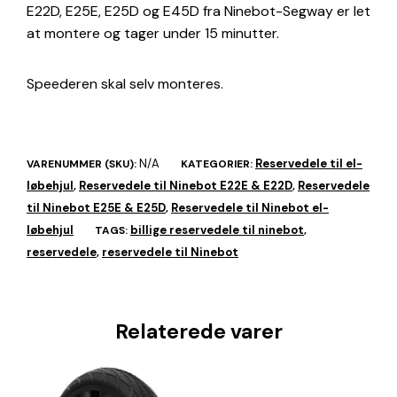
E22D, E25E, E25D og E45D fra Ninebot-Segway er let
at montere og tager under 15 minutter.
Speederen skal selv monteres.
N/A
Reservedele til el-
VARENUMMER (SKU):
KATEGORIER:
løbehjul
Reservedele til Ninebot E22E & E22D
Reservedele
,
,
til Ninebot E25E & E25D
Reservedele til Ninebot el-
,
løbehjul
billige reservedele til ninebot
TAGS:
,
reservedele
reservedele til Ninebot
,
Relaterede varer