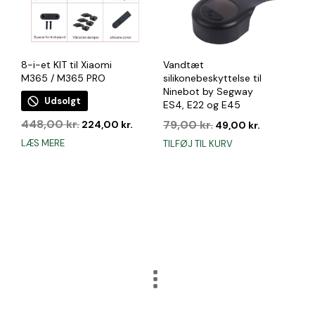
på
varesiden
8-i-et KIT til Xiaomi
Vandtæt
M365 / M365 PRO
silikonebeskyttelse til
Ninebot by Segway
Udsolgt
ES4, E22 og E45
Den
Den
448,00
kr.
Den
Den
79,00
kr.
224,00
kr.
49,00
kr.
oprindelige
aktuelle
oprindelige
aktuelle
LÆS MERE
TILFØJ TIL KURV
pris
pris
pris
pris
var:
er:
var:
er:
448,00 kr..
224,00 kr..
79,00 kr..
49,00 kr..