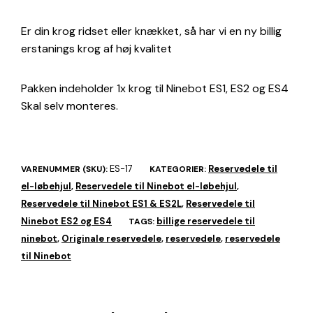
Er din krog ridset eller knækket, så har vi en ny billig
erstanings krog af høj kvalitet
Pakken indeholder 1x krog til Ninebot ES1, ES2 og ES4
Skal selv monteres.
ES-17
Reservedele til
VARENUMMER (SKU):
KATEGORIER:
el-løbehjul
Reservedele til Ninebot el-løbehjul
,
,
Reservedele til Ninebot ES1 & ES2L
Reservedele til
,
Ninebot ES2 og ES4
billige reservedele til
TAGS:
ninebot
Originale reservedele
reservedele
reservedele
,
,
,
til Ninebot