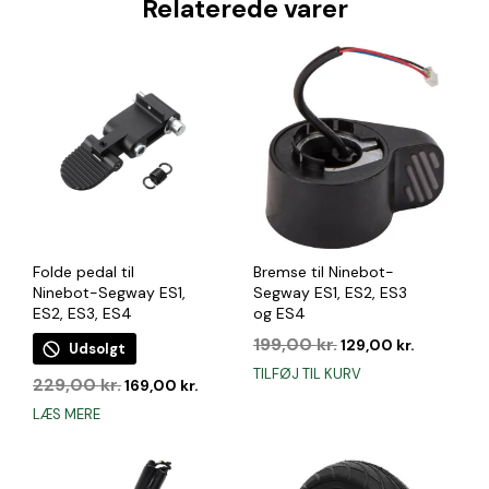
Relaterede varer
Folde pedal til
Bremse til Ninebot-
Ninebot-Segway ES1,
Segway ES1, ES2, ES3
ES2, ES3, ES4
og ES4
Den
Den
199,00
kr.
129,00
kr.
Udsolgt
oprindelige
aktuelle
TILFØJ TIL KURV
Den
Den
229,00
kr.
pris
pris
169,00
kr.
oprindelige
aktuelle
var:
er:
LÆS MERE
pris
pris
199,00 kr..
129,00 kr.
var:
er:
229,00 kr..
169,00 kr..