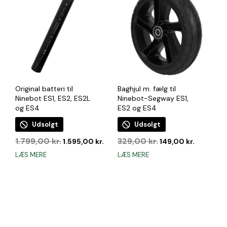
Original batteri til
Baghjul m. fælg til
Ninebot ES1, ES2, ES2L
Ninebot-Segway ES1,
og ES4
ES2 og ES4
Udsolgt
Udsolgt
Den
Den
Den
Den
1.799,00
kr.
329,00
kr.
1.595,00
kr.
149,00
kr.
oprindelige
aktuelle
oprindelige
aktuelle
LÆS MERE
LÆS MERE
pris
pris
pris
pris
var:
er:
var:
er:
1.799,00 kr..
1.595,00 kr..
329,00 kr..
149,00 kr