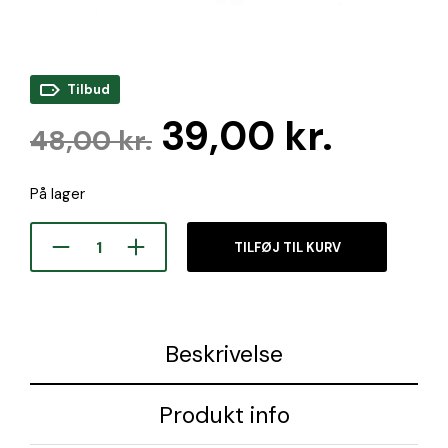
Tilbud
Den
Den
39,00
kr.
48,00
kr.
oprindelige
aktue
På lager
pris
pris
var:
er:
TILFØJ TIL KURV
48,00 kr..
39,00 
Beskrivelse
Produkt info