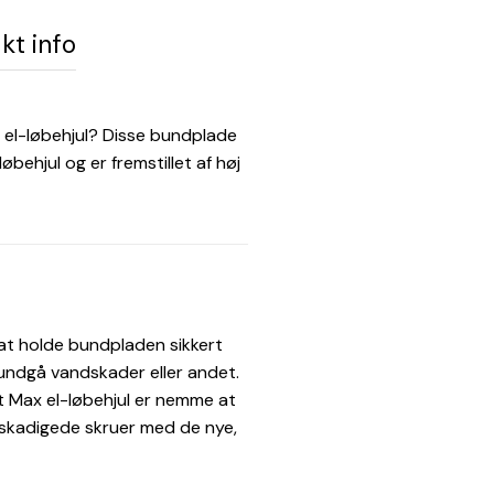
kt info
 el-løbehjul? Disse bundplade
behjul og er fremstillet af høj
at holde bundpladen sikkert
 undgå vandskader eller andet.
t Max el-løbehjul er nemme at
beskadigede skruer med de nye,