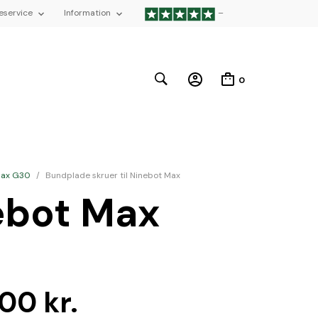
eservice
Information
–
0
 Max G30
/
Bundplade skruer til Ninebot Max
nebot Max
,00
kr.