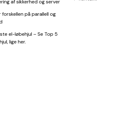
ing af sikkerhed og server
 forskellen på parallell og
d
te el-løbehjul – Se Top 5
jul, lige her.