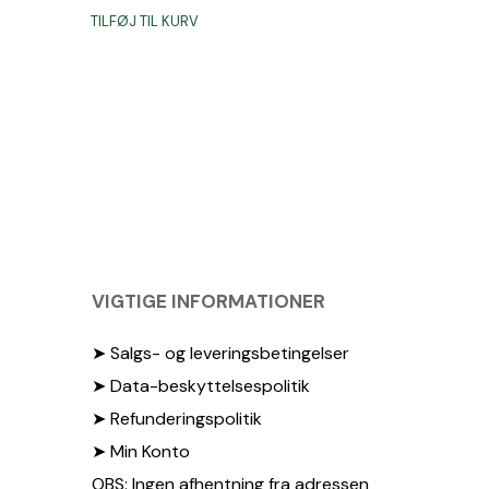
oprindelige
aktuelle
TILFØJ TIL KURV
pris
pris
var:
er:
99,00 kr..
49,00 kr..
r..
VIGTIGE INFORMATIONER
➤ Salgs- og leveringsbetingelser
➤ Data-beskyttelsespolitik
➤ Refunderingspolitik
➤ Min Konto
OBS: Ingen afhentning fra adressen