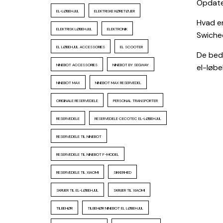
Opdater
EL-LØBEHJUL
ELEKTRISKE KØRETØJER
Hvad er
ELEKTRISK LØBEHJUL
ELEKTRONIK
Swiche
EL LØBEHJUL ACCESSORIES
EL SCOOTER
De beds
NINEBOT ACCESSORIES
NINEBOT BY SEGWAY
el-løbeh
NINEBOT MAX
NINEBOT MAX RESERVEDEL
ORIGINALE RESERVEDELE
PERSONAL TRANSPORTER
RESERVEDELE
RESERVEDELE CECOTEC EL-LØBEHJUL
RESERVEDELE TIL NINEBOT
RESERVEDELE TIL NINEBOT F-MODEL
RESERVEDELE TIL XIAOMI
SIKKERHED
SKRUER TIL EL-LØBEHJUL
SKRUER TIL XIAOMI
TILBEHØR
TILBEHØR NINEBOT EL LØBEHJUL