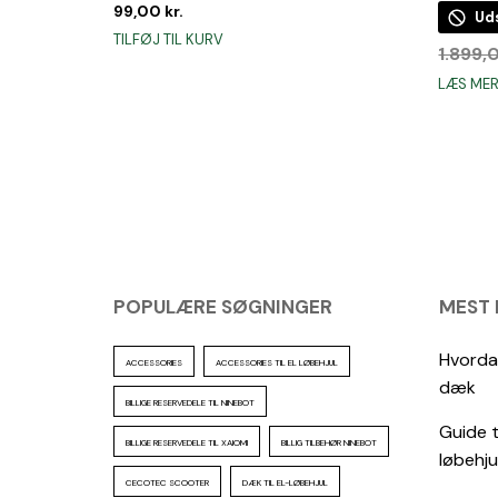
99,00
kr.
Ud
TILFØJ TIL KURV
1.899
LÆS ME
POPULÆRE SØGNINGER
MEST
Hvordan
ACCESSORIES
ACCESSORIES TIL EL LØBEHJUL
dæk
BILLIGE RESERVEDELE TIL NINEBOT
Guide t
BILLIGE RESERVEDELE TIL XAIOMI
BILLIG TILBEHØR NINEBOT
løbehju
CECOTEC SCOOTER
DÆK TIL EL-LØBEHJUL