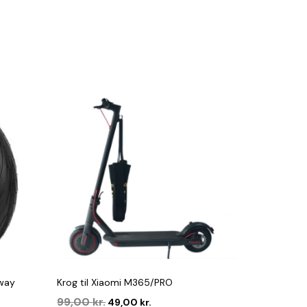
gway
Krog til Xiaomi M365/PRO
Den
Den
99,00
kr.
49,00
kr.