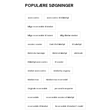
POPULÆRE SØGNINGER
accessories
accessories til el løbehjul
billige reservedele til ninebot
billige reservedele til Xaiomi
Billig tilbehør ninebot
cecotec scooter
Dæk til el-løbehjul
El-Løbehjul
Elektriske køretøjer
Elektrisk løbehjul
elektronik
El løbehjul accessories
El scooter
ninebot accessories
ninebot by segway
Ninebot max
Ninebot max reservedel
Originale reservedele
personal transporter
reservedele
reservedele cecotec el-løbehjul
reservedele til Ninebot
Reservedele til ninebot F-model