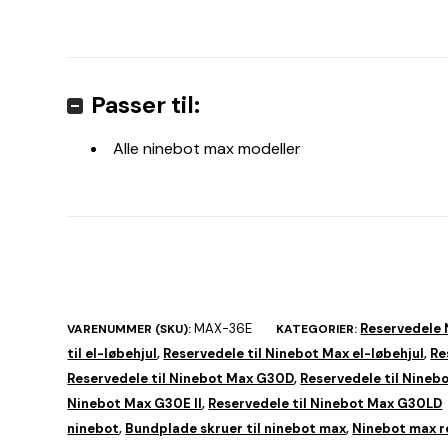
Passer til:
Alle ninebot max modeller
MAX-36E
Reservedele
VARENUMMER (SKU):
KATEGORIER:
til el-løbehjul
Reservedele til Ninebot Max el-løbehjul
Re
,
,
Reservedele til Ninebot Max G30D
Reservedele til Nineb
,
Ninebot Max G30E II
Reservedele til Ninebot Max G30LD
,
ninebot
Bundplade skruer til ninebot max
Ninebot max r
,
,