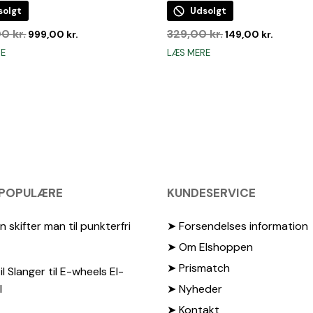
solgt
Udsolgt
Den
Den
Den
Den
,00
kr.
329,00
kr.
999,00
kr.
149,00
kr.
oprindelige
aktuelle
oprindelige
aktuelle
RE
LÆS MERE
pris
pris
pris
pris
var:
er:
var:
er:
1.899,00 kr..
999,00 kr..
329,00 kr..
149,00 k
 POPULÆRE
KUNDESERVICE
 skifter man til punkterfri
➤ Forsendelses information
➤ Om Elshoppen
➤ Prismatch
il Slanger til E-wheels El-
l
➤ Nyheder
➤ Kontakt