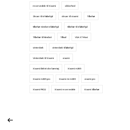
reservedele til Xiaomi
sikkerhed
Skruer til el-løbehjul
skruer til xiaomi
Tilbehør
tilbehør ninebot el løbehjul
tilbehør til el løbehjul
Tilbehør til Ninebot
Tilbud
VGA X7 Maxi
vinterdæk
vinterdæk til løbehjul
Vinterdæk til Xiaomi
xiaomi
Xiaomi Elektriske køretøj
Xiaomi m365
Xiaomi m365 pro
Xiaomi mi m365
xiaomi pro
Xiaomi PRO2
Xiaomi reservedele
Xiaomi tilbehør