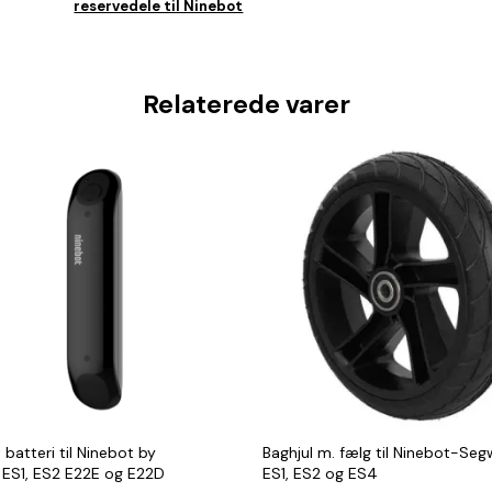
reservedele til Ninebot
Relaterede varer
 batteri til Ninebot by
Baghjul m. fælg til Ninebot-Se
ES1, ES2 E22E og E22D
ES1, ES2 og ES4