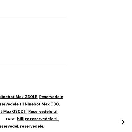
 Ninebot Max G30LE
Reservedele
,
servedele til Ninebot Max G30
,
ot Max G30D II
Reservedele til
,
billige reservedele til
TAGS:
eservedel
reservedele
,
,