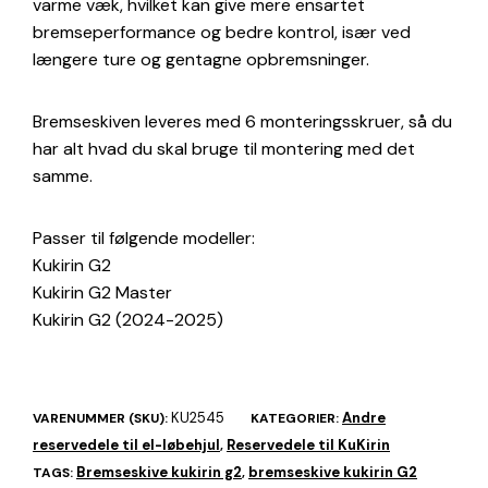
varme væk, hvilket kan give mere ensartet
bremseperformance og bedre kontrol, især ved
længere ture og gentagne opbremsninger.
Bremseskiven leveres med 6 monteringsskruer, så du
har alt hvad du skal bruge til montering med det
samme.
Passer til følgende modeller:
Kukirin G2
Kukirin G2 Master
Kukirin G2 (2024-2025)
KU2545
Andre
VARENUMMER (SKU):
KATEGORIER:
reservedele til el-løbehjul
Reservedele til KuKirin
,
Bremseskive kukirin g2
bremseskive kukirin G2
TAGS:
,