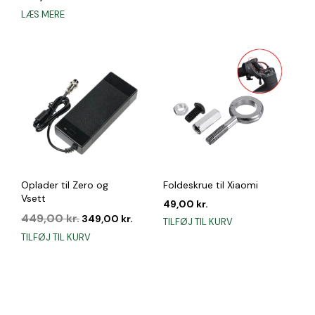
LÆS MERE
Oplader til Zero og
Foldeskrue til Xiaomi
Vsett
49,00
kr.
Den
Den
449,00
kr.
349,00
kr.
TILFØJ TIL KURV
oprindelige
aktuelle
TILFØJ TIL KURV
pris
pris
var:
er:
449,00 kr..
349,00 kr..