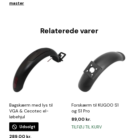
master
Relaterede varer
Bagskærm med lys til
Forskærm til KUGOO S1
VGA & Cecotec el-
og S1 Pro
løbehjul
89,00
kr.
Udsolgt
TILFØJ TIL KURV
289,00
kr.