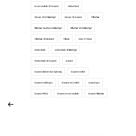
reservedele til Xiaomi
sikkerhed
Skruer til el-løbehjul
skruer til xiaomi
Tilbehør
tilbehør ninebot el løbehjul
tilbehør til el løbehjul
Tilbehør til Ninebot
Tilbud
VGA X7 Maxi
vinterdæk
vinterdæk til løbehjul
Vinterdæk til Xiaomi
xiaomi
Xiaomi Elektriske køretøj
Xiaomi m365
Xiaomi m365 pro
Xiaomi mi m365
xiaomi pro
Xiaomi PRO2
Xiaomi reservedele
Xiaomi tilbehør