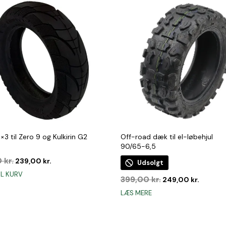
3 til Zero 9 og Kulkirin G2
Off-road dæk til el-løbehjul
90/65-6,5
Den
Den
0
kr.
239,00
kr.
Udsolgt
oprindelige
aktuelle
IL KURV
Den
Den
pris
pris
399,00
kr.
249,00
kr.
oprindelige
aktuell
var:
er:
LÆS MERE
pris
pris
299,00 kr..
239,00 kr..
var:
er:
399,00 kr..
249,00 