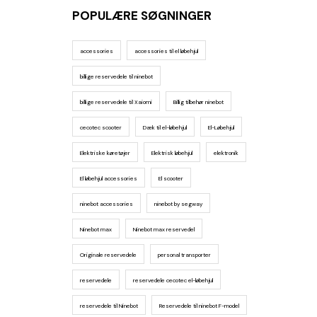
POPULÆRE SØGNINGER
accessories
accessories til el løbehjul
billige reservedele til ninebot
billige reservedele til Xaiomi
Billig tilbehør ninebot
cecotec scooter
Dæk til el-løbehjul
El-Løbehjul
Elektriske køretøjer
Elektrisk løbehjul
elektronik
El løbehjul accessories
El scooter
ninebot accessories
ninebot by segway
Ninebot max
Ninebot max reservedel
Originale reservedele
personal transporter
reservedele
reservedele cecotec el-løbehjul
reservedele til Ninebot
Reservedele til ninebot F-model