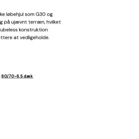
iske løbehjul som G30 og
g på ujævnt terræn, hvilket
 tubeless konstruktion
ettere at vedligeholde.
60/70-6.5 dæk
: