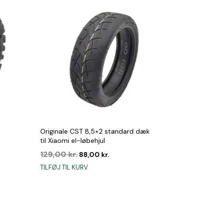
Originale CST 8,5×2 standard dæk
til Xiaomi el-løbehjul
Den
Den
129,00
kr.
88,00
kr.
oprindelige
aktuelle
TILFØJ TIL KURV
pris
pris
e
var:
er:
129,00 kr..
88,00 kr..
kr..