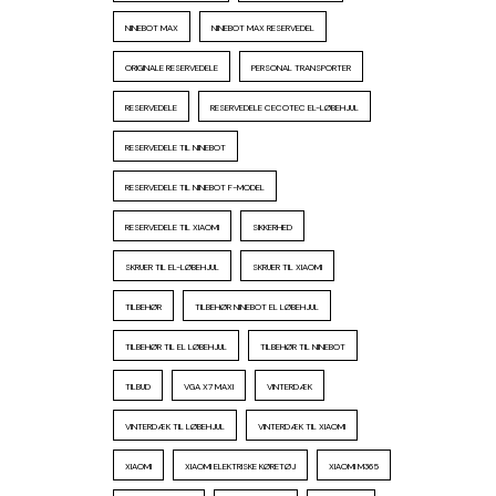
NINEBOT MAX
NINEBOT MAX RESERVEDEL
ORIGINALE RESERVEDELE
PERSONAL TRANSPORTER
RESERVEDELE
RESERVEDELE CECOTEC EL-LØBEHJUL
RESERVEDELE TIL NINEBOT
RESERVEDELE TIL NINEBOT F-MODEL
RESERVEDELE TIL XIAOMI
SIKKERHED
SKRUER TIL EL-LØBEHJUL
SKRUER TIL XIAOMI
TILBEHØR
TILBEHØR NINEBOT EL LØBEHJUL
TILBEHØR TIL EL LØBEHJUL
TILBEHØR TIL NINEBOT
TILBUD
VGA X7 MAXI
VINTERDÆK
VINTERDÆK TIL LØBEHJUL
VINTERDÆK TIL XIAOMI
XIAOMI
XIAOMI ELEKTRISKE KØRETØJ
XIAOMI M365