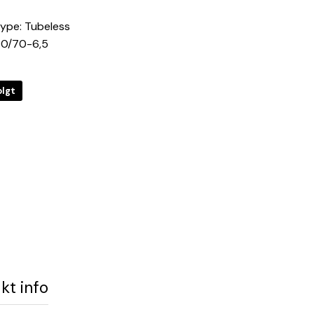
ype: Tubeless
60/70-6,5
lgt
kt info