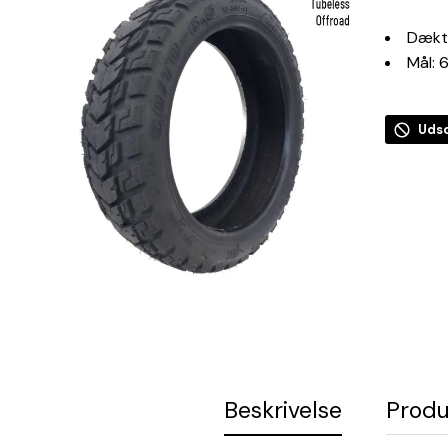
Dækt
Mål: 
Udso
Beskrivelse
Produ