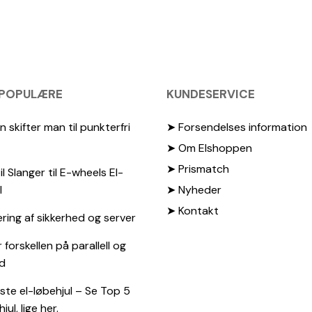
 POPULÆRE
KUNDESERVICE
 skifter man til punkterfri
➤ Forsendelses information
➤ Om Elshoppen
➤ Prismatch
il Slanger til E-wheels El-
l
➤ Nyheder
➤ Kontakt
ing af sikkerhed og server
 forskellen på parallell og
d
te el-løbehjul – Se Top 5
jul, lige her.