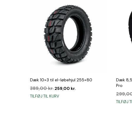
Dæk 10×3 til el-løbehjul 255×80
Dæk 8,5×
Pro
Den
Den
389,00
kr.
259,00
kr.
oprindelige
aktuelle
299,0
TILFØJ TIL KURV
pris
pris
TILFØJ T
var:
er:
389,00 kr..
259,00 kr..