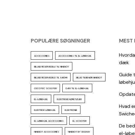
POPULÆRE SØGNINGER
MEST
Hvordan
ACCESSORIES
ACCESSORIES TIL EL LØBEHJUL
dæk
BILLIGE RESERVEDELE TIL NINEBOT
Guide t
BILLIGE RESERVEDELE TIL XAIOMI
BILLIG TILBEHØR NINEBOT
løbehju
CECOTEC SCOOTER
DÆK TIL EL-LØBEHJUL
Opdater
EL-LØBEHJUL
ELEKTRISKE KØRETØJER
Hvad er
ELEKTRISK LØBEHJUL
ELEKTRONIK
Swiche
EL LØBEHJUL ACCESSORIES
EL SCOOTER
De beds
NINEBOT ACCESSORIES
NINEBOT BY SEGWAY
el-løbeh