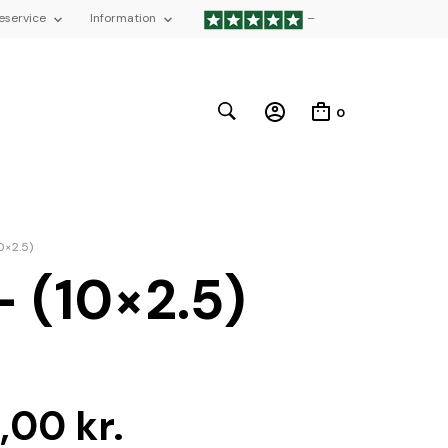
eservice
Information
–
0
0×2.5)
 (10×2.5)
9,00
kr.