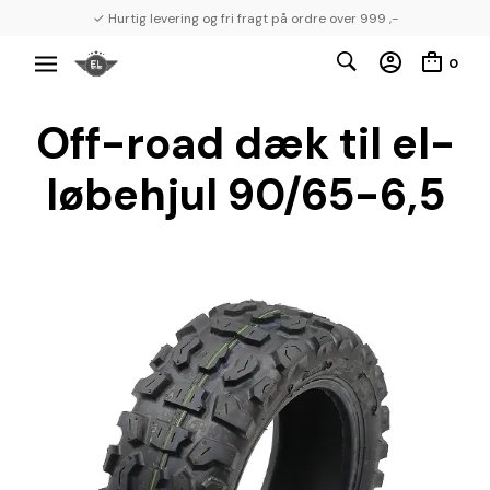
✓ Hurtig levering og fri fragt på ordre over 999 ,-
0
Off-road dæk til el-
løbehjul 90/65-6,5