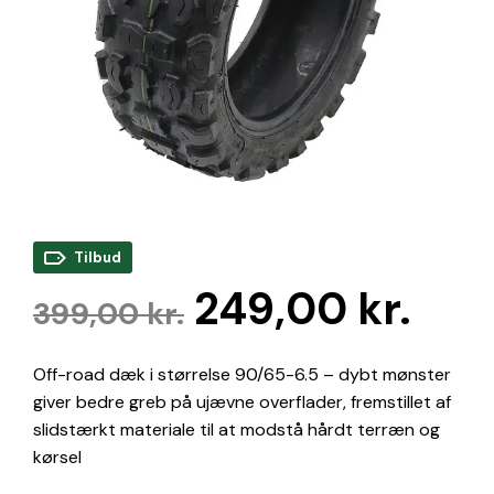
Tilbud
Den
De
249,00
kr.
399,00
kr.
oprindelige
akt
Off-road dæk i størrelse 90/65-6.5 – dybt mønster
pris
pris
giver bedre greb på ujævne overflader, fremstillet af
var:
er:
slidstærkt materiale til at modstå hårdt terræn og
kørsel
399,00 kr..
249,