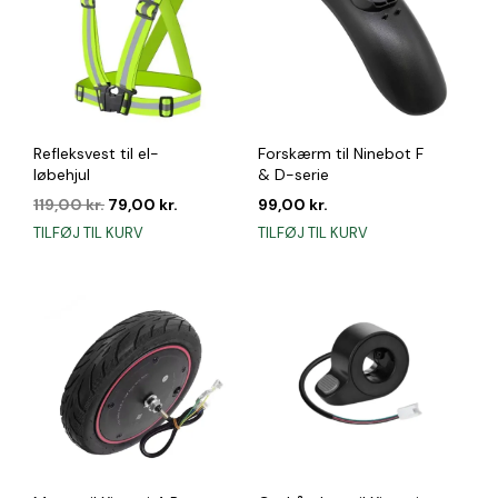
Refleksvest til el-
Forskærm til Ninebot F
løbehjul
& D-serie
Den
Den
119,00
kr.
79,00
kr.
99,00
kr.
oprindelige
aktuelle
TILFØJ TIL KURV
TILFØJ TIL KURV
pris
pris
var:
er:
119,00 kr..
79,00 kr..