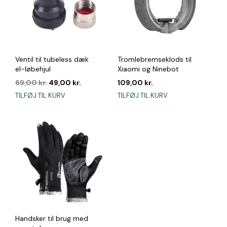
Ventil til tubeless dæk
Tromlebremseklods til
el-løbehjul
Xiaomi og Ninebot
Den
Den
69,00
kr.
49,00
kr.
109,00
kr.
oprindelige
aktuelle
TILFØJ TIL KURV
TILFØJ TIL KURV
pris
pris
var:
er:
69,00 kr..
49,00 kr..
Handsker til brug med