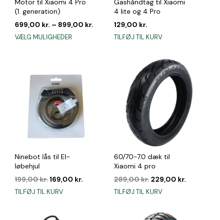
Motor til Xiaomi 4 Pro
Gashåndtag til Xiaomi
(1. generation)
4 lite og 4 Pro
699,00
kr.
–
899,00
kr.
129,00
kr.
Dette
VÆLG MULIGHEDER
TILFØJ TIL KURV
vare
har
flere
varianter.
Mulighederne
kan
vælges
på
varesiden
Ninebot lås til El-
60/70-7.0 dæk til
løbehjul
Xiaomi 4 pro
Den
Den
Den
Den
199,00
kr.
169,00
kr.
289,00
kr.
229,00
kr.
oprindelige
aktuelle
oprindelige
aktuelle
TILFØJ TIL KURV
TILFØJ TIL KURV
pris
pris
pris
pris
var:
er:
var:
er:
199,00 kr..
169,00 kr..
289,00 kr..
229,00 kr.