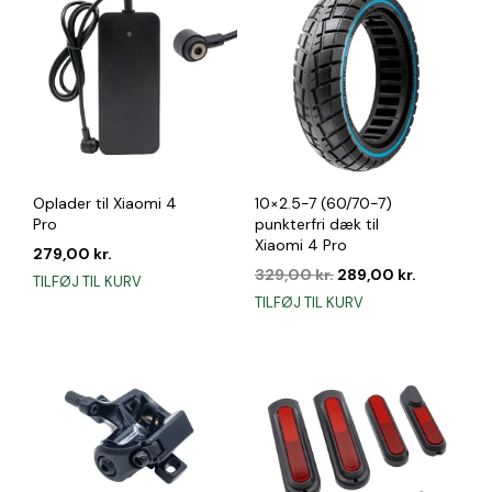
Oplader til Xiaomi 4
10×2.5-7 (60/70-7)
Pro
punkterfri dæk til
Xiaomi 4 Pro
279,00
kr.
Den
Den
329,00
kr.
289,00
kr.
TILFØJ TIL KURV
oprindelige
aktuelle
TILFØJ TIL KURV
pris
pris
var:
er:
329,00 kr..
289,00 kr.