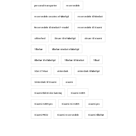
personal transporter
reservedele
reservedele cecotec el-løbehjul
reservedele til Ninebot
Reservedele til ninebot F-model
reservedele til Xiaomi
sikkerhed
Skruer til el-løbehjul
skruer til xiaomi
Tilbehør
tilbehør ninebot el løbehjul
tilbehør til el løbehjul
Tilbehør til Ninebot
Tilbud
VGA X7 Maxi
vinterdæk
vinterdæk til løbehjul
Vinterdæk til Xiaomi
xiaomi
Xiaomi Elektriske køretøj
Xiaomi m365
Xiaomi m365 pro
Xiaomi mi m365
xiaomi pro
Xiaomi PRO2
Xiaomi reservedele
Xiaomi tilbehør