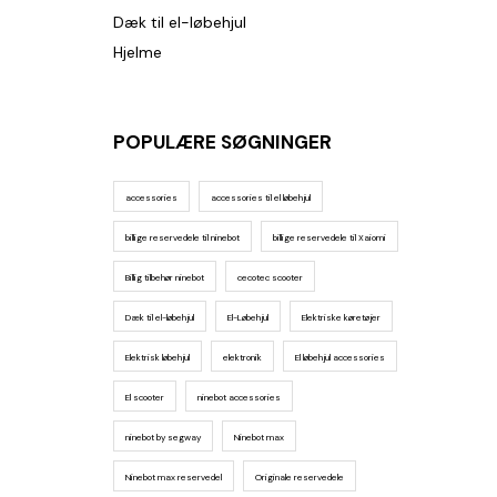
Dæk til el-løbehjul
Hjelme
POPULÆRE SØGNINGER
accessories
accessories til el løbehjul
billige reservedele til ninebot
billige reservedele til Xaiomi
Billig tilbehør ninebot
cecotec scooter
Dæk til el-løbehjul
El-Løbehjul
Elektriske køretøjer
Elektrisk løbehjul
elektronik
El løbehjul accessories
El scooter
ninebot accessories
ninebot by segway
Ninebot max
Ninebot max reservedel
Originale reservedele