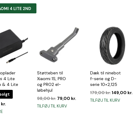
AOMI 4 LITE 2ND
 oplader
Støtteben til
Dæk til ninebot
mi 4 Lite
Xiaomi 1S, PRO
f-serie og D-
 & 4 Lite
og PRO2 el-
serie 10×2,125
løbehjul
Den
D
179,00
kr.
149,00
kr.
solgt
Den
Den
oprindelig
a
98,00
kr.
79,00
kr.
TILFØJ TIL KURV
0
kr.
oprindelige
aktuelle
pris
p
TILFØJ TIL KURV
pris
pris
var:
e
RE
var:
er:
179,00 kr..
1
98,00 kr..
79,00 kr..