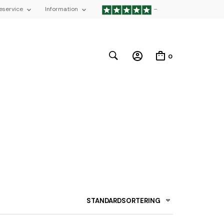
eservice
Information
–
0
STANDARDSORTERING