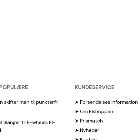
 POPULÆRE
KUNDESERVICE
 skifter man til punkterfri
➤ Forsendelses information
➤ Om Elshoppen
➤ Prismatch
il Slanger til E-wheels El-
l
➤ Nyheder
➤ Kontakt