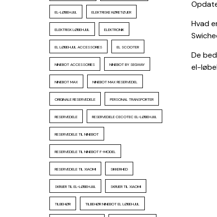
Opdater
EL-LØBEHJUL
ELEKTRISKE KØRETØJER
Hvad er
ELEKTRISK LØBEHJUL
ELEKTRONIK
Swiche
EL LØBEHJUL ACCESSORIES
EL SCOOTER
De beds
NINEBOT ACCESSORIES
NINEBOT BY SEGWAY
el-løbeh
NINEBOT MAX
NINEBOT MAX RESERVEDEL
ORIGINALE RESERVEDELE
PERSONAL TRANSPORTER
RESERVEDELE
RESERVEDELE CECOTEC EL-LØBEHJUL
RESERVEDELE TIL NINEBOT
RESERVEDELE TIL NINEBOT F-MODEL
RESERVEDELE TIL XIAOMI
SIKKERHED
SKRUER TIL EL-LØBEHJUL
SKRUER TIL XIAOMI
TILBEHØR
TILBEHØR NINEBOT EL LØBEHJUL