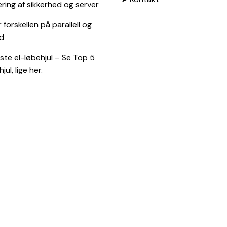
ing af sikkerhed og server
 forskellen på parallell og
d
te el-løbehjul – Se Top 5
jul, lige her.