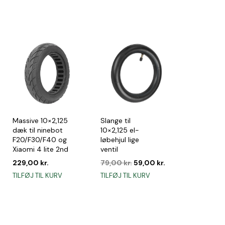
Massive 10×2,125
Slange til
dæk til ninebot
10×2,125 el-
F20/F30/F40 og
løbehjul lige
Xiaomi 4 lite 2nd
ventil
en
e
ktuelle
Den
Den
229,00
kr.
79,00
kr.
59,00
kr.
ris
oprindelige
aktuelle
TILFØJ TIL KURV
TILFØJ TIL KURV
r:
pris
pris
49,00 kr..
var:
er:
79,00 kr..
59,00 kr..