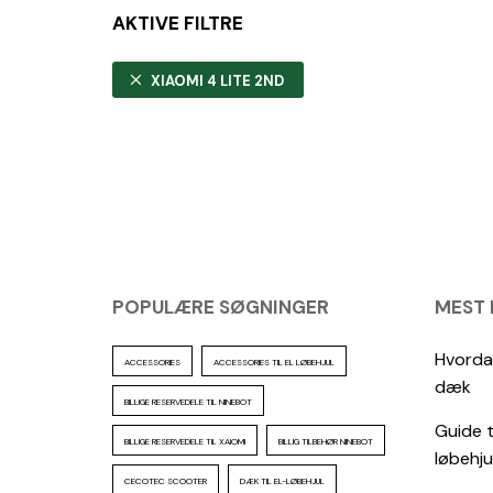
AKTIVE FILTRE
XIAOMI 4 LITE 2ND
POPULÆRE SØGNINGER
MEST
Hvordan
ACCESSORIES
ACCESSORIES TIL EL LØBEHJUL
dæk
BILLIGE RESERVEDELE TIL NINEBOT
Guide t
BILLIGE RESERVEDELE TIL XAIOMI
BILLIG TILBEHØR NINEBOT
løbehju
CECOTEC SCOOTER
DÆK TIL EL-LØBEHJUL